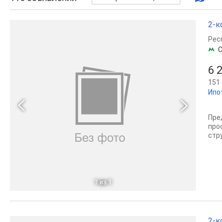
2-к
Рес
С
6 
151 
Ипо
Пре
про
стру
1
из 1
2-к