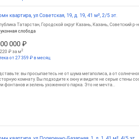
омн квартира, ул Советская, 19, д. 19, 41 м², 2/5 эт.
публика Татарстан
,
Городской округ Казань
,
Казань
,
Советский р-н
уконная слобода
200 000 ₽
2
220 ₽ за м
тека от 27 359 ₽ в месяц
дставьте: вы просыпаетесь не от шума мегаполиса, а от солнечно
сторную комнату. Вы подходите к окну и видите не серые стены с
и фонтанов и зелень ухоженного парка. Это не мечта...
омн квартира, ул Поперечно-Базарная, 1, д. 1, 41 м², 4/5 эт.