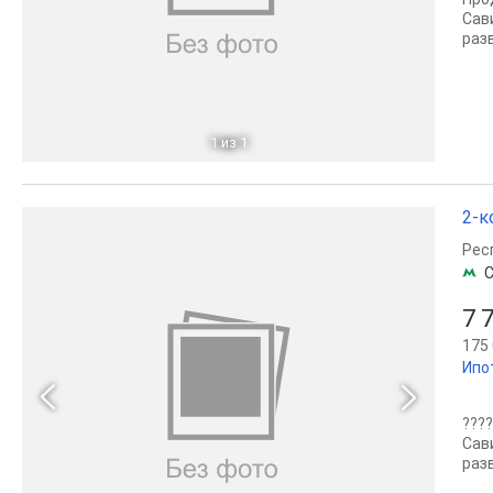
Cав
раз
1
из 1
2-к
Рес
С
7 
175 
Ипо
???
Cав
раз