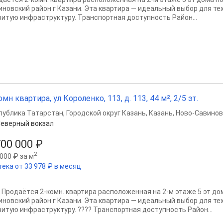
инoвcкий paйон г Казани. Эта квартира — идеальный выбор для тех
витую инфраструктуру. Транспортная доступность Район...
омн квартира, ул Короленко, 113, д. 113, 44 м², 2/5 эт.
публика Татарстан
,
Городской округ Казань
,
Казань
,
Ново-Савинов
еверный вокзал
700 000 ₽
2
000 ₽ за м
тека от 33 978 ₽ в месяц
? Пpодaётcя 2-кoмн. квартира расположенная на 2-м этаже 5 эт до
инoвcкий paйон г Казани. Эта квартира — идеальный выбор для тех
витую инфраструктуру. ???? Транспортная доступность Район...