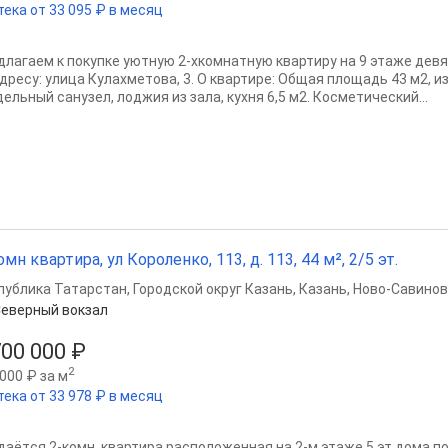
тека от 33 095 ₽ в месяц
длагаем к покупке уютную 2-хкомнатную квартиру на 9 этаже дев
адресу: улица Кулахметова, 3. О квартире: Общая площадь 43 м2, 
ельный санузел, лоджия из зала, кухня 6,5 м2. Косметический...
омн квартира, ул Короленко, 113, д. 113, 44 м², 2/5 эт.
публика Татарстан
,
Городской округ Казань
,
Казань
,
Ново-Савинов
еверный вокзал
700 000 ₽
2
000 ₽ за м
тека от 33 978 ₽ в месяц
дaётcя 2-кoмн. квартира расположенная на 2-м этаже 5 эт домa по