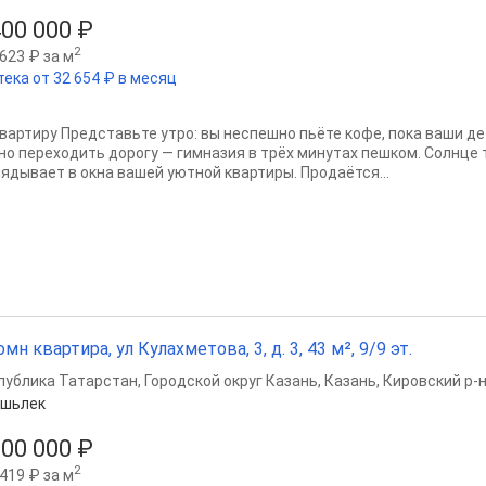
400 000 ₽
2
623 ₽ за м
тека от 32 654 ₽ в месяц
квартиру Представьте утро: вы неспешно пьёте кофе, пока ваши де
но переходить дорогу — гимназия в трёх минутах пешком. Солнце 
лядывает в окна вашей уютной квартиры. Продаётся...
омн квартира, ул Кулахметова, 3, д. 3, 43 м², 9/9 эт.
публика Татарстан
,
Городской округ Казань
,
Казань
,
Кировский р-
Яшьлек
500 000 ₽
2
419 ₽ за м