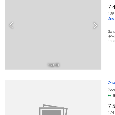
7 
139 
Ипо
За 
нуж
заг
1
из 10
2-к
Рес
7 
174 