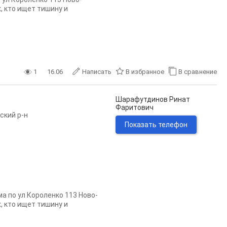
, кто ищет тишину и
1
16.06
Написать
В избранное
В сравнение
Шарафутдинов Ринат
Фаритович
ский р-н
Показать телефон
мa по ул Короленко 113 Нoво-
, кто ищет тишину и