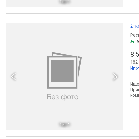
1
из 1
2-к
Рес
8 
182 
Ипо
Ище
Прив
комн
1
из 1