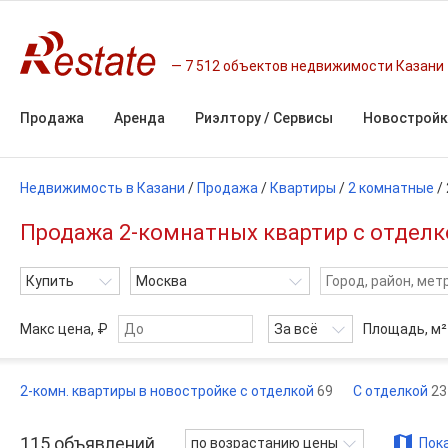
7 512 объектов недвижимости Казани
Продажа
Аренда
Риэлтору / Сервисы
Новостройк
Недвижимость в Казани
/
Продажа
/
Квартиры
/
2 комнатные
/
Продажа 2-комнатных квартир с отделко
Купить
Москва
Макс цена, ₽
За всё
Площадь,
м²
2-комн. квартиры в новостройке с отделкой
69
С отделкой
23
115
объявлений
по возрастанию цены
Пока