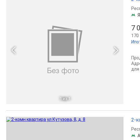
Рес
7 
170 
Ипо
Пpо
Адр
для 
1
из 1
2-к
Рес
А