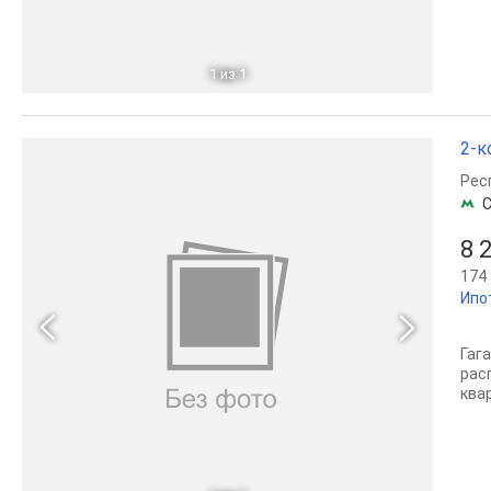
1
из 1
2-к
Рес
С
8 
174 
Ипо
Гаг
рас
ква