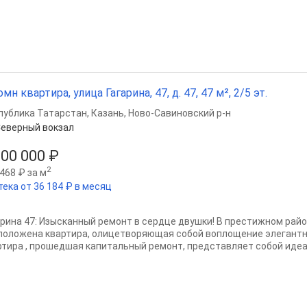
омн квартира, улица Гагарина, 47, д. 47, 47 м², 2/5 эт.
публика Татарстан
,
Казань
,
Ново-Савиновский р-н
еверный вокзал
200 000 ₽
2
468 ₽ за м
тека от 36 184 ₽ в месяц
арина 47: Изысканный ремонт в сердце двушки! В престижном район
положена квартира, олицетворяющая собой воплощение элегантн
ртира , прошедшая капитальный ремонт, представляет собой идеал