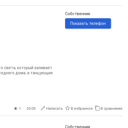
Собственник
Показать телефон
го света, который заливает
оседнего дома, а танцующие
1
20.05
Написать
В избранное
В сравнение
Собственник