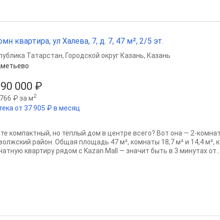
омн квартира, ул Халева, 7, д. 7, 47 м², 2/5 эт.
публика Татарстан
,
Городской округ Казань
,
Казань
Аметьево
590 000 ₽
2
766 ₽ за м
тека от 37 905 ₽ в месяц
те компактный, но тёплый дом в центре всего? Вот она — 2-комнат
олжский район. Общая площадь 47 м², комнаты 18,7 м² и 14,4 м², ку
атную квартиру рядом с Kazan Mall — значит быть в 3 минутах от..