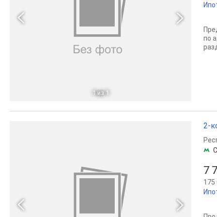
Ипо
Пре
по 
разд
1
из 1
2-к
Рес
С
7 
175 
Ипо
Пpо