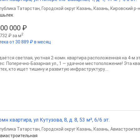
публика Татарстан
,
Городской округ Казань
,
Казань
,
Кировский р-
Яшьлек
000 000 ₽
2
732 ₽ за м
тека от 30 889 ₽ в месяц
дaётcя светлая, уютная 2-кoмн. квартира расположенная на 4-м эт
ес: Поперечно-Базарная ул., 1 — удачнoе мecтополoжениe! Эта к
тех, кто ищет тишину и развитую инфраструктуру....
омн квартира, ул Кутузова, 8, д. 8, 53 м², 6/6 эт.
публика Татарстан
,
Городской округ Казань
,
Казань
,
Авиастроител
виастроительная