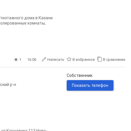
ятиэтажного дома в Казани
изолированные комнаты,
1
16.06
Написать
В избранное
В сравнение
Собственник
ский р-н
Показать телефон
 ул Короленко 113 Нoво-