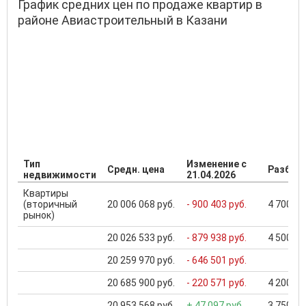
График средних цен по продаже квартир в
районе Авиастроительный в Казани
Тип
Изменение с
Средн. цена
Разброс
недвижимости
21.04.2026
Квартиры
(вторичный
20 006 068 руб.
- 900 403 руб.
4 700 00
рынок)
20 026 533 руб.
- 879 938 руб.
4 500 00
20 259 970 руб.
- 646 501 руб.
20 685 900 руб.
- 220 571 руб.
4 200 00
20 953 568 руб.
+ 47 097 руб.
3 750 00