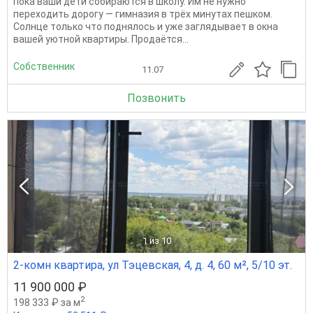
пока ваши дети собираются в школу. Им не нужно
переходить дорогу — гимназия в трёх минутах пешком.
Солнце только что поднялось и уже заглядывает в окна
вашей уютной квартиры. Продаётся...
Собственник
11.07
Позвонить
1
из 10
2-комн квартира, ул Тэцевская, 4, д. 4, 60 м², 5/10 эт.
11 900 000 ₽
2
198 333 ₽ за м