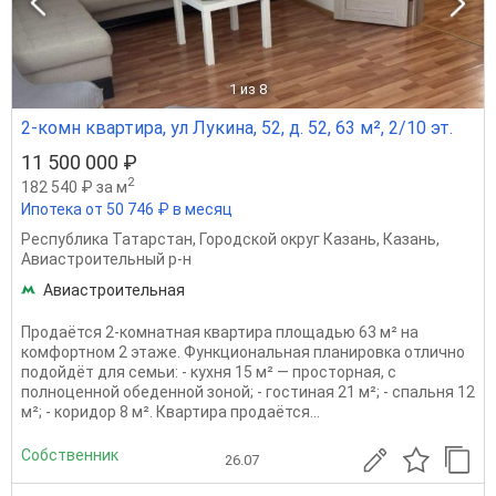
1
из 8
2-комн квартира, ул Лукина, 52, д. 52, 63 м², 2/10 эт.
11 500 000 ₽
2
182 540 ₽ за м
Ипотека от 50 746 ₽ в месяц
Республика Татарстан
,
Городской округ Казань
,
Казань
,
Авиастроительный р-н
Авиастроительная
Продаётся 2-комнатная квартира площадью 63 м² на
комфортном 2 этаже. Функциональная планировка отлично
подойдёт для семьи: - кухня 15 м² — просторная, с
полноценной обеденной зоной; - гостиная 21 м²; - спальня 12
м²; - коридор 8 м². Квартира продаётся...
Собственник
26.07