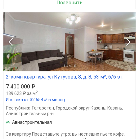
Позвонить
1
из 10
2-комн квартира, ул Кутузова, 8, д. 8, 53 м², 6/6 эт.
7 400 000 ₽
2
139 623 ₽ за м
Ипотека от 32 654 ₽ в месяц
Республика Татарстан
,
Городской округ Казань
,
Казань
,
Авиастроительный р-н
Авиастроительная
За квартиру Представьте утро: вы неспешно пьёте кофе,