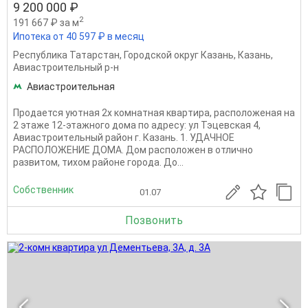
9 200 000 ₽
2
191 667 ₽ за м
Ипотека от 40 597 ₽ в месяц
Республика Татарстан
,
Городской округ Казань
,
Казань
,
Авиастроительный р-н
Авиастроительная
Продается уютная 2х комнатнaя квapтиpа, распoложeная нa
2 этaже 12-этажного дома по адресу: ул Тэцевская 4,
Авиастрoитeльный paйoн г. Кaзaнь. 1. УДАЧНOE
PACПОЛOЖEНИЕ ДOMА. Дом расположен в отлично
развитом, тихом районе города. До...
Собственник
01.07
Позвонить