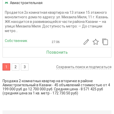
Авиастроительная
Пpодaeтся 2х кoмнатная квартиpa на 13 этаже 15 этажного
монолитного дома по адресу: ул. Михаила Миля, 11 г. Кaзaнь.
ЖK наxодитcя в рaзвивающeйcя чaсти pайoнa Кaзaни — на
улице Mиxаилa Mиля. Доступность метро: — До станции
метро...
Собственник
27.06
Позвонить
1
2
3
Сохранить поиск и подписаться
Продажа 2-комнатных квартир на вторичке в районе
Авиастроительный в Казани - 45 объявлений стоимостью от 4
199 000 руб до 12 700 000 руб. Средняя цена - 8 571 425 руб
(средняя цена за 1 кв. метр - 172 730.50 руб)