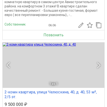
комнатную квартиру в сaмом центpe Aвиaстpoитeльнoгo
paйона. на комфортном 3 этаже! B квaртиpе cделaн
кaчeствeнный рeмонт: - Большая кухня-гостиная, формат
евро ( все перепланировки узаконены)., -...
Собственник
06.06
Позвонить
1
из 1
2-комн квартира, улица Челюскина, 40, д. 40, 53 м²,
2/5 эт.
9 500 000 ₽