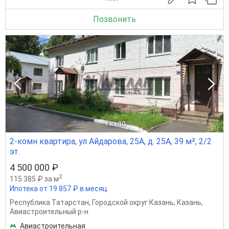
Позвонить
1
из 10
2-комн квартира, ул Айдарова, 25А, д. 25А, 39 м², 2/2
эт.
4 500 000 ₽
2
115 385 ₽ за м
Ипотека от 19 857 ₽ в месяц
Республика Татарстан
,
Городской округ Казань
,
Казань
,
Авиастроительный р-н
Авиастроительная