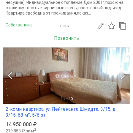
несущие). Индивидуальное отопление.Дом 2001г,похож на
сталинку,толстые кирпичные стены,просторный подъезд.
Квартира свободна от проживания,показ...
Собственник
09.07
Позвонить
1
из 10
2-комн квартира, ул Лейтенанта Шмидта, 3/15, д.
3/15, 68 м², 5/6 эт.
14 950 000 ₽
2
219 853 ₽ за м