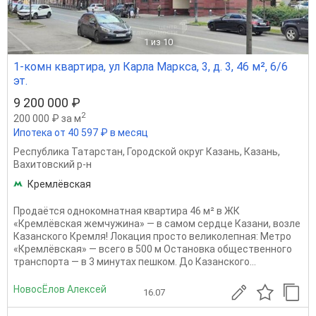
1
из 10
1-комн квартира, ул Карла Маркса, 3, д. 3, 46 м², 6/6
эт.
9 200 000 ₽
2
200 000 ₽ за м
Ипотека от 40 597 ₽ в месяц
Республика Татарстан
,
Городской округ Казань
,
Казань
,
Вахитовский р-н
Кремлёвская
Продаётся однокомнатная квартира 46 м² в ЖК
«Кремлёвская жемчужина» — в самом сердце Казани, возле
Казанского Кремля! Локация просто великолепная: Метро
«Кремлёвская» — всего в 500 м Остановка общественного
транспорта — в 3 минутах пешком. До Казанского...
НовосЁлов Алексей
16.07