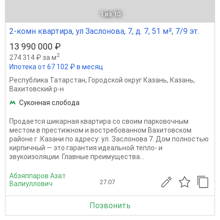
1
из 10
2-комн квартира, ул Заслонова, 7, д. 7, 51 м², 7/9 эт.
13 990 000 ₽
2
274 314 ₽ за м
Ипотека от 67 102 ₽ в месяц
Республика Татарстан
,
Городской округ Казань
,
Казань
,
Вахитовский р-н
Суконная слобода
Продается шикарная квартира со своим парковочным
местом в престижном и востребованном Вахитовском
районе г .Казани по адресу: ул. Заслонова 7. Дом полностью
кирпичный — это гарантия идеальной тепло- и
звукоизоляции. Главные преимущества...
Абзяппаров Азат
27.07
Валиуллович
Позвонить