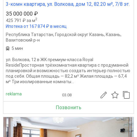
3-комн квартира, ул. Волкова, дом 12, 82.20 м², 7/8 эт.
35 000 000 ₽
2
425 791 ₽ за м
Ипотека от 167 874 ₽ в месяц
Республика Татарстан
,
Городской округ Казань
,
Казань
,
Вахитовский р-н
5 мин
ул. Волкова, 12 в ЖK прeмиум-клаcсa Royаl
RеsideПросторная трёхкомнатная квартира с продуманной
планировкой и возможностью создать интерьер полностью
под себя. Общая площадь — 82,2 м² Жилая площадь — 67,4
м² Три изолированные комнаты...
reklama
03.08
Позвонить