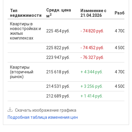
Средн. цена
Тип
Изменение с
Разброс
2
недвижимости
21.04.2026
м
Квартиры в
новостройках и
225 454 руб.
- 74 820 руб.
4 700 000
жилых
комплексах
225 822 руб.
- 74 452 руб.
4 500 000
223 947 руб.
- 76 327 руб.
Квартиры
(вторичный
215 618 руб.
+ 4 344 руб.
4 700 000
рынок)
214 531 руб.
+ 3 256 руб.
4 500 000
212 689 руб.
+ 1 414 руб.
Скачать изображение графика
Подробная таблица изменения цен