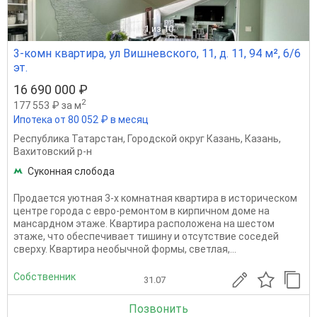
1
из 10
3-комн квартира, ул Вишневского, 11, д. 11, 94 м², 6/6
эт.
16 690 000 ₽
2
177 553 ₽ за м
Ипотека от 80 052 ₽ в месяц
Республика Татарстан
,
Городской округ Казань
,
Казань
,
Вахитовский р-н
Суконная слобода
Продается уютная 3-х комнатная квартира в историческом
центре горoдa с евро-ремонтом в кирпичном доме на
мансардном этаже. Квартира расположена на шестом
этаже, что обеспечивает тишину и отсутствие соседей
сверху. Квартира необычной формы, светлая,...
Собственник
31.07
Позвонить