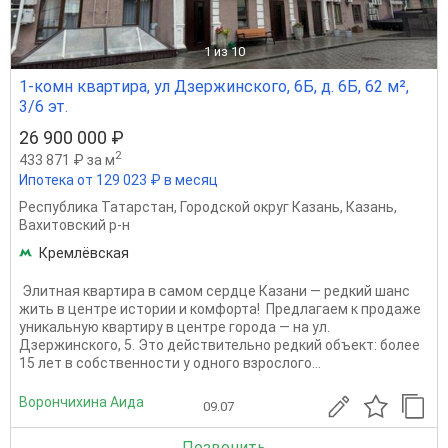
1
из 10
1-комн квартира, ул Дзержинского, 6Б, д. 6Б, 62 м²,
3/6 эт.
26 900 000 ₽
2
433 871 ₽ за м
Ипотека от 129 023 ₽ в месяц
Республика Татарстан
,
Городской округ Казань
,
Казань
,
Вахитовский р-н
Кремлёвская
️ Элитная квартира в самом сердце Казани — редкий шанс
жить в центре истории и комфорта! ️ Предлагаем к продаже
уникальную квартиру в центре города — на ул.
Дзержинского, 5. Это действительно редкий объект: более
15 лет в собственности у одного взрослого...
Ворончихина Аида
09.07
Позвонить