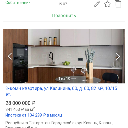
Собственник
19.07
Позвонить
1
из 10
3-комн квартира, ул Калинина, 60, д. 60, 82 м², 10/15
эт.
28 000 000 ₽
2
341 463 ₽ за м
Ипотека от 134 299 ₽ в месяц
Республика Татарстан
,
Городской округ Казань
,
Казань
,
Вахитовский р-н