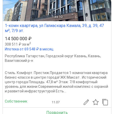
1
из 10
1-комн квартира, ул Галиаскара Камала, 39, д. 39, 47
м², 7/9 эт.
14 500 000 ₽
2
308 511 ₽ за м
Ипотека от 69 548 ₽ в месяц
Республика Татарстан
,
Городской округ Казань
,
Казань
,
Вахитовский р-н
Стиль. Комфорт. Престиж.Продается 1-комнатная квартира
бизнес-классе в центре города! ЖК Максат . Исторический
центр города Площадь: 47,8 м² Этаж: 7/8 комфортный
уровень для жизни Современный жилой комплекс с охраной
и развитой инфраструктурой Есть...
Собственник
11.07
Позвонить