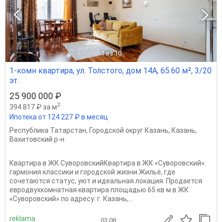
1
из 10
1-комн квартира, ул. Толстого, дом 14А, 65.60 м², 3/20
эт.
25 900 000 ₽
2
394 817 ₽ за м
Ипотека от 124 227 ₽ в месяц
Республика Татарстан
,
Городской округ Казань
,
Казань
,
Вахитовский р-н
Квартира в ЖК СуворовскийКвартира в ЖК «Суворовский»:
гармония классики и городской жизни Жильё, где
сочетаются статус, уют и идеальная локация. Продается
евродвухкомнатная квартира площадью 65 кв м в ЖК
«Суворовский» по адресу: г. Казань,...
reklama
03.08