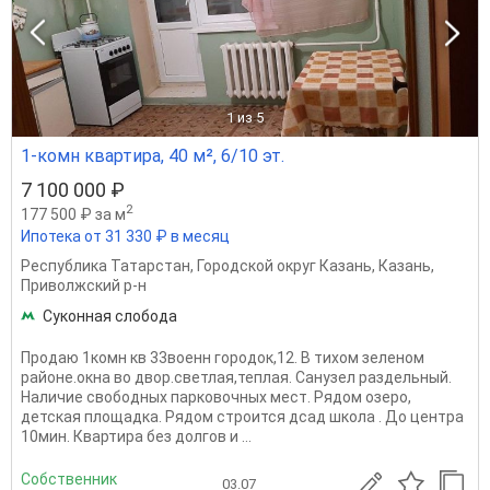
1
из 5
1-комн квартира, 40 м², 6/10 эт.
7 100 000 ₽
2
177 500 ₽ за м
Ипотека от 31 330 ₽ в месяц
Республика Татарстан
,
Городской округ Казань
,
Казань
,
Приволжский р-н
Суконная слобода
Продаю 1комн кв 33военн городок,12. В тихом зеленом
районе.окна во двор.светлая,теплая. Санузел раздельный.
Наличие свободных парковочных мест. Рядом озеро,
детская площадка. Рядом строится дсад школа . До центра
10мин. Квартира без долгов и ...
Собственник
03.07