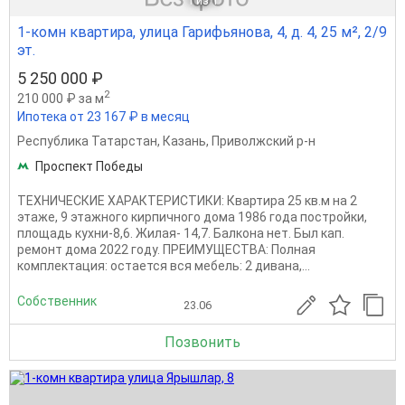
1
из 1
1-комн квартира, улица Гарифьянова, 4, д. 4, 25 м², 2/9
эт.
5 250 000 ₽
2
210 000 ₽ за м
Ипотека от 23 167 ₽ в месяц
Республика Татарстан
,
Казань
,
Приволжский р-н
Проспект Победы
ТЕХНИЧЕСКИЕ ХАРАКТЕРИСТИКИ: Квартира 25 кв.м на 2
этaже, 9 этaжногo киpпичного домa 1986 годa пocтpoйки,
площадь кухни-8,6. Жилая- 14,7. Балкона нет. Был кап.
ремонт дома 2022 году. ПРЕИМУЩЕСТВА: Полная
комплектация: остается вся мебель: 2 дивана,...
Собственник
23.06
Позвонить