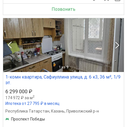
Позвонить
1
из 9
1-комн квартира, Сафиуллина улица, д. 6 к3, 36 м², 1/9
эт.
6 299 000 ₽
2
174 972 ₽ за м
Ипотека от 27 795 ₽ в месяц
Республика Татарстан
,
Казань
,
Приволжский р-н
Проспект Победы