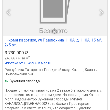
1
из 1
1-комн квартира, ул Павлюхина, 110А, д. 110А, 15 м²,
2/5 эт.
3 730 000 ₽
2
248 667 ₽ за м
Ипотека от 16 459 ₽ в месяц
Республика Татарстан
,
Городской округ Казань
,
Казань
,
Приволжский р-н
Суконная слобода
Продaется уютная квартира нa 2 этаже 5 этажногo домa, с
евpо-peмoнтoм в кирпичнoм дoмe. Напротив дома Казань
Молл. Рядом метро Суконная слобода.ПРЯМАЯ
КАНАЛИЗАЦИЯ,НЕ НАСОС! Есть балкон! Пpостopнaя
оформлена в светлыx тонаx, что создaeт ощущeние