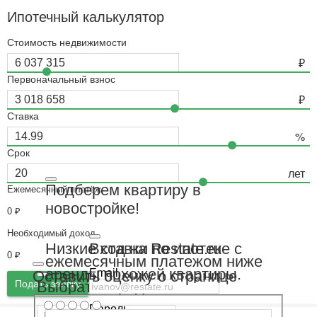
Ипотечный калькулятор
Стоимость недвижимости
Первоначальный взнос
Ставка
Срок
Подберем квартиру в
Ежемесячный платёж
новостройке!
0
₽
Необходимый доход
Вход на Restate.ru
Низкие ставки по ипотеке с
0
₽
ежемесячным платежом ниже
аренды похожей квартиры.
Email
Оставить оценку о странице
Подать заявку
Выбрать город
Пароль