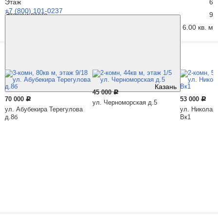
Этаж
6
+7 (800) 101-0237
Этажей всего
9
Площадь кухни
6.00 кв. м
Похожие предложения
Казань
45 000
Р
70 000
53 000
Р
Р
ул. Черноморская д.5
ул. Абубекира Терегулова
ул. Николая
д.8б
Вк1