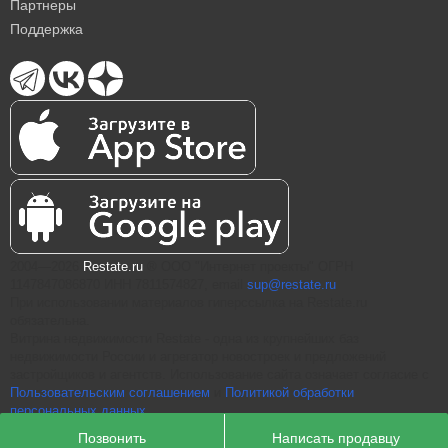
Партнеры
Поддержка
2004—2026
Restate.ru
® ООО "Интернет проекты" ОГРН
1147847086870 ИНН 7811574827, email
sup@restate.ru
При использовании материалов гиперссылка на Restate.ru
обязательна.
Витрина недвижимости Restate - одна из крупнейших баз
недвижимости России и агрегатор новостроек и предложений
застройщиков и агентств. Использование сайта означает согласие с
Пользовательским соглашением
и
Политикой обработки
персональных данных
Позвонить
Написать продавцу