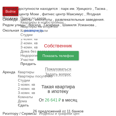
В пешей доступности находится : парк им. Урицкого , Тасма ,
Войти
торговый центр Моки , фитнес центр Максимус , Ягодная
Продажа
Поиск по карте
Слобода , школы , институты , развлекательные заведения.
Квартиры в новостройках
Рядом улицы : Восход , Гагарина , Шамиля Усманова ,
Квартиры на вторичке
Окольная
...
развернуть
Комнаты и доли
Студии
1-комн. кв
2-комн. кв
Собственник
3-комн. кв
Дома без посредников
Недорогие дома
Показать телефон
Участки
Продать
Пожаловаться
Аренда
Квартиры
Задать вопрос
Квартиры посуточно
Студии
1-комн. кв
Такая квартира
2-комн. кв
в ипотеку
3-комн. кв
Комнаты
От
26 641 ₽
в месяц
Дома
Сдать
26 предложений от 11 банков
Риэлтору / Сервисы
Индексы и графики цен