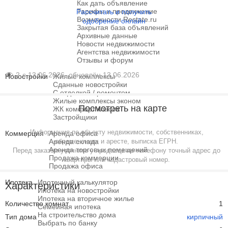
Как дать объявление
Тарифы и продвижение
Рассчитать и получить
Возможности Restate.ru
одобрение онлайн
Закрытая база объявлений
Архивные данные
Новости недвижимости
Агентства недвижимости
Отзывы и форум
2
с 13.06.2026, обновлён 13.06.2026
Новостройки
Жилые комплексы
Сданные новостройки
С отделкой / ремонтом
Жилые комплексы эконом
Посмотреть на карте
ЖК комфорт класса
Застройщики
Информация по объекту недвижимости, собственниках,
Коммерция
Аренда офиса
Аренда склада
обременениях и аресте, выписка ЕГРН.
Аренда торговых помещений
Перед заказом уточните у продавца по телефону точный адрес до
Продажа коммерции
квартиры или кадастровый номер.
Продажа офиса
Ипотека
Ипотечный калькулятор
Характеристики
Ипотека на новостройки
Ипотека на вторичное жилье
Количество комнат
1
Семейная ипотека
На строительство дома
Тип дома
кирпичный
Выбрать по банку