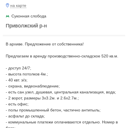
на карте
Суконная слобода
Приволжский р-н
В архиве. Предложение от собственника!
Предлагаем в аренду производственно-складское 520 кв.м.
- доступ 24/7;
- высота потолков 4м.;
- 40 квт. э/э;
- охрана, видеонаблюдение;
- есть сан.узел, душевая, центральная канализация, вода;
- 2 ворот, размеры 3х3.2м. и 2.6х2.7м.;
- есть офис;
- полы промышленный бетон, частично антипыль;
- асфальт до склада;
- коммунальные платежи оплачиваются отдельно. Номер в
базе: