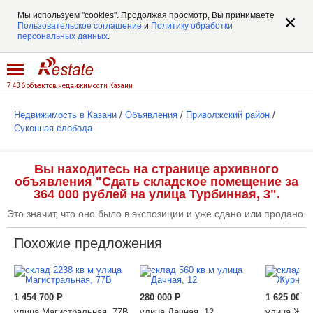
Мы используем "cookies". Продолжая просмотр, Вы принимаете
Пользовательское соглашение
и
Политику обработки
персональных данных
.
7 436 объектов недвижимости Казани
Недвижимость в Казани
/
Объявления
/
Приволжский район
/
Суконная слобода
Вы находитесь на странице архивного
объявления "Сдать складское помещение за
364 000 рублей на улица Турбинная, 3".
Это значит, что оно было в экспозиции и уже сдано или продано.
Похожие предложения
1 454 700
Р
280 000
Р
1 625 000
улица Магистральная, 77В
улица Дачная, 12
улица Жур