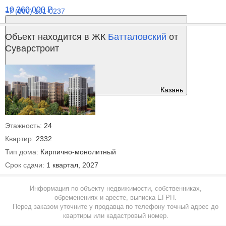
10 260 000
Р
+7 (800) 101-0237
Объект находится в ЖК
Батталовский
от
Суварстроит
Казань
Этажность:
24
Квартир:
2332
Тип дома:
Кирпично-монолитный
Срок сдачи:
1 квартал, 2027
Информация по объекту недвижимости, собственниках,
обременениях и аресте, выписка ЕГРН.
Перед заказом уточните у продавца по телефону точный адрес до
квартиры или кадастровый номер.