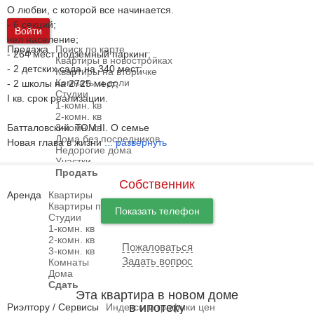
О любви, с которой все начинается.
- 6 секций;
Войти
чел население;
Продажа
Поиск по карте
- 264 мест подземный паркинг;
Квартиры в новостройках
- 2 детских сада на 340 мест;
Квартиры на вторичке
Комнаты и доли
- 2 школы на 2725 мест;
Студии
I кв. срок реализации.
1-комн. кв
2-комн. кв
Батталовский. ТОМ II. О семье
3-комн. кв
Дома без посредников
Новая глава в жизни
...
развернуть
Недорогие дома
Участки
Продать
Собственник
Аренда
Квартиры
Квартиры посуточно
Показать телефон
Студии
1-комн. кв
2-комн. кв
Пожаловаться
3-комн. кв
Задать вопрос
Комнаты
Дома
Сдать
Эта квартира в новом доме
в ипотеку
Риэлтору / Сервисы
Индексы и графики цен