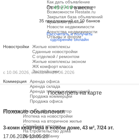
Как дать объявление
Тарифы и продвижение
От
45 274 ₽
в месяц
Возможности Restate.ru
Закрытая база объявлений
35 предложений от 10 банков
Архивные данные
Новости недвижимости
Агентства недвижимости
Рассчитать и получить
Отзывы и форум
одобрение онлайн
Новостройки
Жилые комплексы
Сданные новостройки
С отделкой / ремонтом
Жилые комплексы эконом
ЖК комфорт класса
Застройщики
с 10.06.2026, обновлён 10.06.2026
Коммерция
Аренда офиса
Аренда склада
Аренда торговых помещений
Посмотреть на карте
Продажа коммерции
Продажа офиса
Похожие объявления
Ипотека
Ипотечный калькулятор
Ипотека на новостройки
Ипотека на вторичное жилье
Семейная ипотека
3-комн квартира в новом доме, 43 м², 7/24 эт.
На строительство дома
Выбрать по банку
17.06.2026 13:05:28