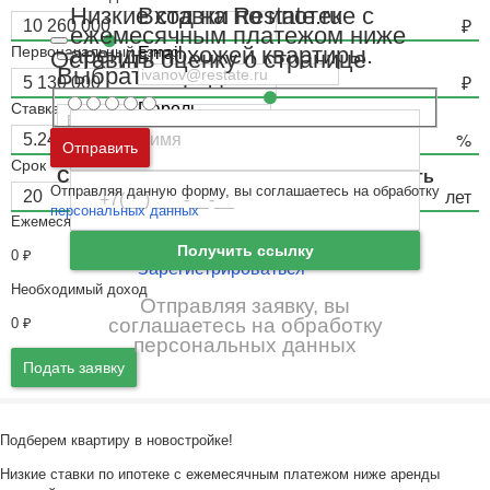
Вход на Restate.ru
Низкие ставки по ипотеке с
ежемесячным платежом ниже
аренды похожей квартиры.
Первоначальный взнос
Email
Оставить оценку о странице
Выбрать город
Ставка
Пароль
Москва
и
Московская область
Отправить
Ошибка авторизации
Срок
Санкт-Петербург
и
Ленинградская область
Отправляя данную форму, вы соглашаетесь на обработку
Забыли пароль
Войти
персональных данных
Ежемесячный платёж
Ещё нет аккаунта?
Получить ссылку
0
₽
Зарегистрироваться
Необходимый доход
Отправляя заявку, вы
соглашаетесь на обработку
0
₽
персональных данных
Подать заявку
Подберем квартиру в новостройке!
Низкие ставки по ипотеке с ежемесячным платежом ниже аренды