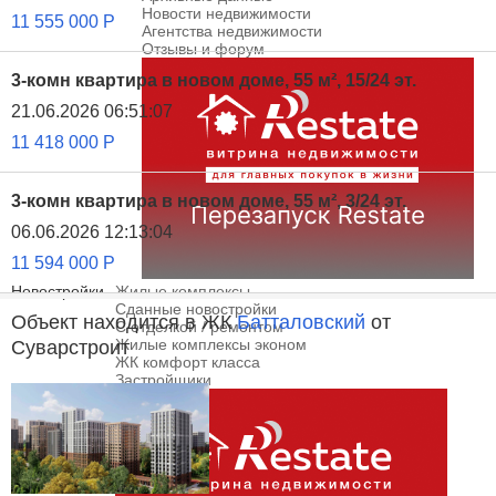
Новости недвижимости
11 555 000
Р
Агентства недвижимости
Отзывы и форум
3-комн квартира в новом доме, 55 м², 15/24 эт.
21.06.2026 06:51:07
11 418 000
Р
3-комн квартира в новом доме, 55 м², 3/24 эт.
06.06.2026 12:13:04
11 594 000
Р
Новостройки
Жилые комплексы
Сданные новостройки
Объект находится в ЖК
Батталовский
от
С отделкой / ремонтом
Жилые комплексы эконом
Суварстроит
ЖК комфорт класса
Застройщики