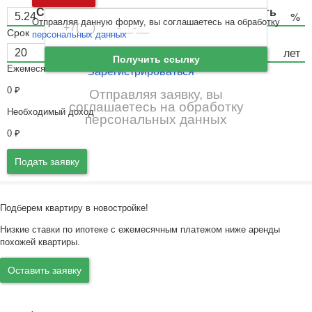
Ошибка авторизации
Санкт-Петербург
и
Ленинградская область
Отправляя данную форму, вы соглашаетесь на обработку
Забыли пароль
Войти
Срок
персональных данных
Ещё нет аккаунта?
Получить ссылку
Ежемесячный платёж
Зарегистрироваться
0
₽
Отправляя заявку, вы
соглашаетесь на обработку
Необходимый доход
персональных данных
0
₽
Подать заявку
Подберем квартиру в новостройке!
Низкие ставки по ипотеке с ежемесячным платежом ниже аренды
похожей квартиры.
Оставить заявку