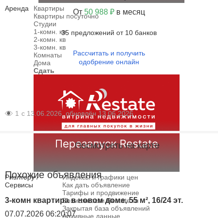
Аренда
Квартиры
От
50 988 ₽
в месяц
Квартиры посуточно
Студии
1-комн. кв
35 предложений от 10 банков
2-комн. кв
3-комн. кв
Рассчитать и получить
Комнаты
одобрение онлайн
Дома
Сдать
1
с 13.06.2026, обновлён 13.06.2026
Посмотреть на карте
Похожие объявления
Риэлтору /
Индексы и графики цен
Сервисы
Как дать объявление
Тарифы и продвижение
3-комн квартира в новом доме, 55 м², 16/24 эт.
Возможности Restate.ru
Закрытая база объявлений
07.07.2026 06:20:07
Архивные данные