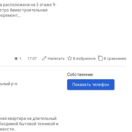
 расположена на 5 этаже 9-
метро Авиастроительная
оремонт,...
1
17.07
Написать
В избранное
В сравнение
Собственник
ьный р-н
Показать телефон
ная квартира на длительный
бходимой бытовой техникой и
зости...