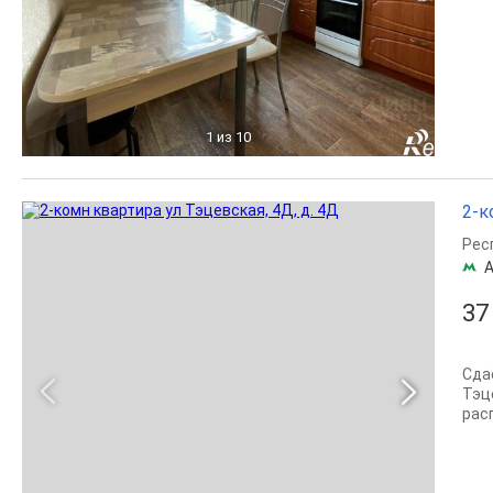
1
из 10
2-к
Рес
А
37
Сда
Тэце
рас