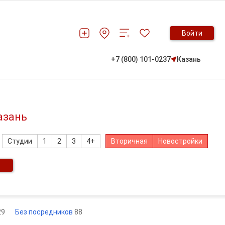
Войти
+7 (800) 101-0237
Казань
азань
Студии
1
2
3
4+
Вторичная
Новостройки
29
Без посредников
88