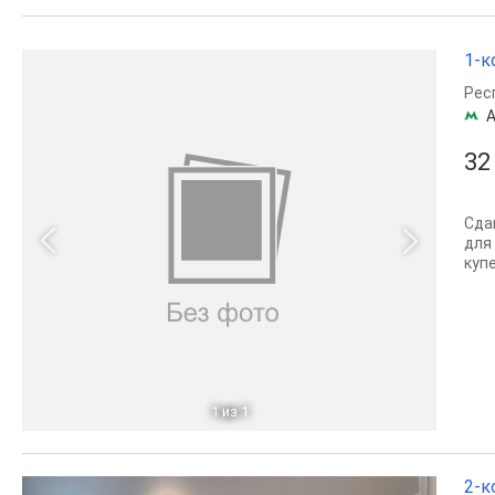
1-к
Рес
А
32
Сда
для
купе
1
из 1
2-к