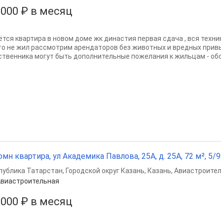
 000 ₽ в месяц
ётся квартира в новом доме жк династия первая сдача , вся техник
то не жил рассмотрим арендаторов без животных и вредных прив
ственника могут быть дополнительные пожелания к жильцам - обсу
омн квартира, ул Академика Павлова, 25А, д. 25А, 72 м², 5/9
публика Татарстан
,
Городской округ Казань
,
Казань
,
Авиастроител
виастроительная
 000 ₽ в месяц