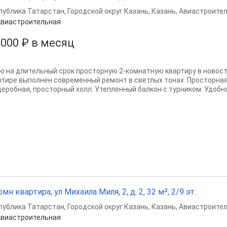
публика Татарстан
,
Городской округ Казань
,
Казань
,
Авиастроител
виастроительная
 000 ₽ в месяц
ю на длительный срок просторную 2-комнатную квартиру в новостр
ртире выполнен современный ремонт в светлых тонах. Просторная 
деробная, просторный холл. Утеплённый балкон с турником. Удобн
омн квартира, ул Михаила Миля, 2, д. 2, 32 м², 2/9 эт.
публика Татарстан
,
Городской округ Казань
,
Казань
,
Авиастроител
виастроительная