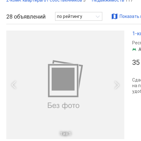
2-комн. квартиры от собственников
3
Недвижимость
117
28
объявлений
по рейтингу
Показать 
1-к
Рес
А
35
Сда
на 
удо
1
из 1