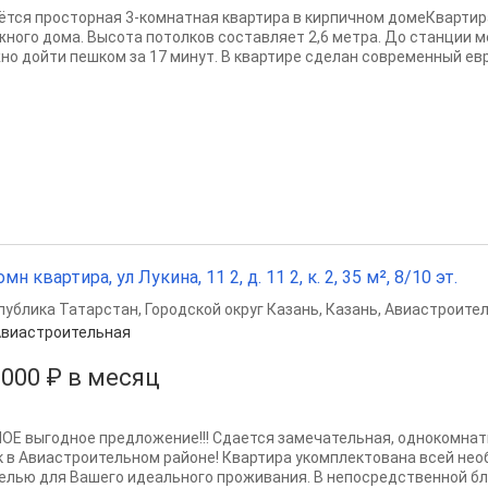
ётся просторная 3-комнатная квартира в кирпичном домеКвартира
жного дома. Высота потолков составляет 2,6 метра. До станции 
но дойти пешком за 17 минут. В квартире сделан современный евр
мн квартира, ул Лукина, 11 2, д. 11 2, к. 2, 35 м², 8/10 эт.
публика Татарстан
,
Городской округ Казань
,
Казань
,
Авиастроител
виастроительная
 000 ₽ в месяц
ОЕ выгодное предложение!!! Сдается замечательная, однокомнат
к в Авиастроительном районе! Квартира укомплектована всей нео
елью для Вашего идеального проживания. В непосредственной бли