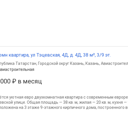
омн квартира, ул Тэцевская, 4Д, д. 4Д, 38 м², 3/9 эт.
публика Татарстан
,
Городской округ Казань
,
Казань
,
Авиастроител
виастроительная
 000 ₽ в месяц
ётся уютная евро двухкомнатная квартира с современным евроре
вской улице. Общая площадь — 38 кв. м, жилая — 20 кв. м, кухня — 
положена на 3 этаже 9-этажного кирпичного дома, построенного в 2