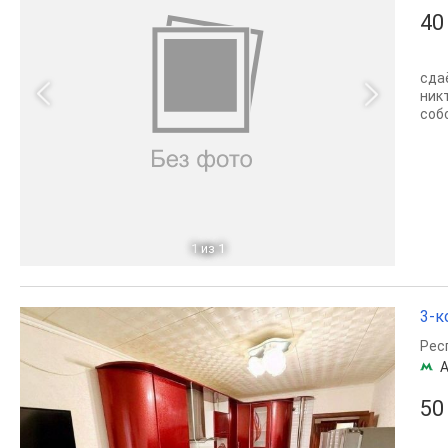
40
сда
ник
соб
1
из 1
3-к
Рес
А
50