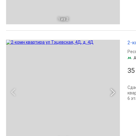
1
из 2
2-к
Рес
А
35
Сда
квар
6 эт