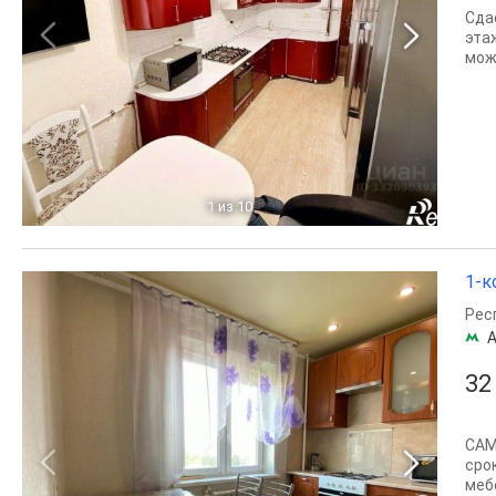
Сда
эта
мож
1
из 10
1-ко
Рес
А
32
САМ
сро
меб