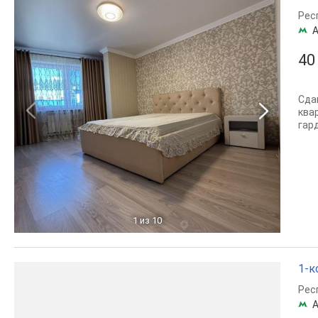
Рес
А
40
Сда
ква
гар
1
из 10
1-к
Рес
А