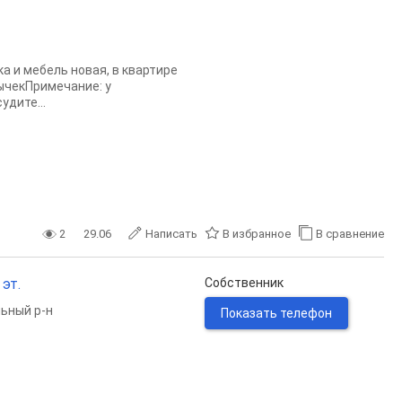
а и мебель новая, в квартире
ычекПримечание: у
дите...
2
29.06
Написать
В избранное
В сравнение
 эт.
Собственник
ьный р-н
Показать телефон