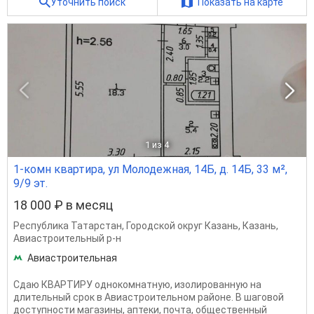
Уточнить поиск
Показать на карте
1
из 4
1-комн квартира, ул Молодежная, 14Б, д. 14Б, 33 м²,
9/9 эт.
18 000 ₽ в месяц
Республика Татарстан
,
Городской округ Казань
,
Казань
,
Авиастроительный р-н
Авиастроительная
Сдаю КВАРТИРУ однокомнатную, изолированную на
длительный срок в Авиастроительном районе. В шаговой
доступности магазины, аптеки, почта, общественный