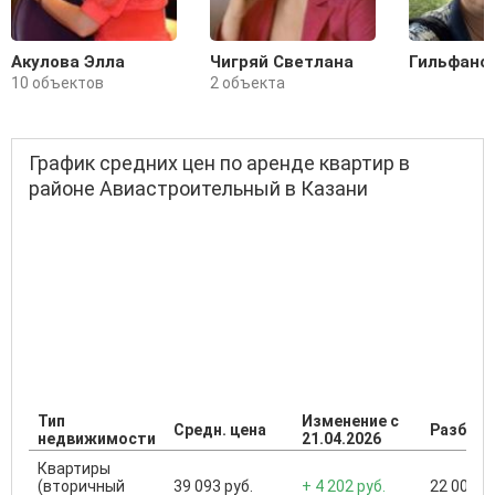
Акулова Элла
Чигряй Светлана
Гильфано
10 объектов
2 объекта
График средних цен по аренде квартир в
районе Авиастроительный в Казани
Тип
Изменение с
Средн. цена
Разброс
недвижимости
21.04.2026
Квартиры
(вторичный
39 093 руб.
+ 4 202 руб.
22 000 ..