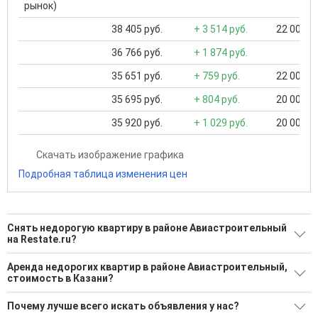
рынок)
38 405 руб.
+ 3 514 руб.
22 000 ..
36 766 руб.
+ 1 874 руб.
35 651 руб.
+ 759 руб.
22 000 ..
35 695 руб.
+ 804 руб.
20 000 ..
35 920 руб.
+ 1 029 руб.
20 000 ..
Скачать изображение графика
Подробная таблица изменения цен
Снять недорогую квартиру в районе Авиастроительный
на Restate.ru?
Поможем Снять недорогую квартиру в районе
Аренда недорогих квартир в районе Авиастроительный,
Авиастроительный?
стоимость в Казани?
58 актуальных и проверенных объявлений
Минимальная цена: 15 000 Р. Максимальная цена: 65 000 Р;
Почему лучше всего искать объявления у нас?
Средняя: 31 599 Р
Воспользуйтесь нашим поиском по новостройкам, для