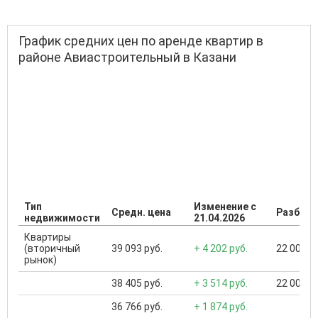
График средних цен по аренде квартир в
районе Авиастроительный в Казани
Тип
Изменение с
Средн. цена
Разброс
недвижимости
21.04.2026
Квартиры
(вторичный
39 093 руб.
+ 4 202 руб.
22 000 ..
рынок)
38 405 руб.
+ 3 514 руб.
22 000 ..
36 766 руб.
+ 1 874 руб.