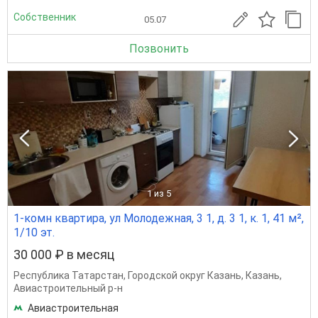
Собственник
05.07
Позвонить
1
из 5
1-комн квартира, ул Молодежная, 3 1, д. 3 1, к. 1, 41 м²,
1/10 эт.
30 000 ₽ в месяц
Республика Татарстан
,
Городской округ Казань
,
Казань
,
Авиастроительный р-н
Авиастроительная