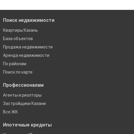
Помогаем с подбором выгодных ипотечных программ в
банках в Казани
Поиск недвижимости
Квартиры Казань
База объектов
Продажа недвижимости
Аренда недвижимости
По районам
Поиск по карте
Профессионалам
Агенты и риэлторы
Застройщики Казани
Все ЖК
Ипотечные кредиты