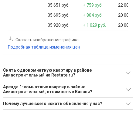
35 651 руб.
+ 759 руб.
22 000 ..
35 695 руб.
+ 804 руб.
20 000 ..
35 920 руб.
+ 1 029 руб.
20 000 ..
Скачать изображение графика
Подробная таблица изменения цен
Снять однокомнатную квартиру в районе
Авиастроительный на Restate.ru?
Поможем Снять однокомнатную квартиру в районе
Аренда 1-комнатных квартир в районе
Авиастроительный?
Авиастроительный, стоимость в Казани?
34 актуальных и проверенных объявления
Минимальная цена: 17 000 Р. Максимальная цена: 45 000 Р;
Почему лучше всего искать объявления у нас?
Средняя: 28 509 Р
Воспользуйтесь нашим поиском по новостройкам, для
подбора подходящего вам варианта
Все объявления проверены и проходят строгую
Средняя цена за м2: 857 Р
модерацию
'Сохраните результаты поиска и возвращайтесь к нему,
когда это будет нужно'
Удобный поиск, есть подписка на новые объявления