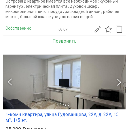
Острова! В квартире имеется все необходимое : кухонный
гарнитур , электрическая плита , духовой шкаф ,
микроволновая печь , посуда , раскладной диван , рабочее
место , большой шкаф купе для ваших вещей...
Собственник
03.07
Позвонить
1
из 6
1-комн квартира, улица Гудованцева, 22А, д. 22А, 15
м², 1/5 эт.