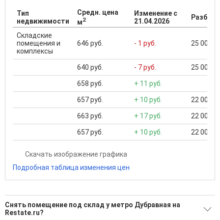
Средн. цена
Тип
Изменение с
Разброс
2
недвижимости
21.04.2026
м
Складские
помещения и
646 руб.
- 1 руб.
25 000 ..
комплексы
640 руб.
- 7 руб.
25 000 ..
658 руб.
+ 11 руб.
657 руб.
+ 10 руб.
22 000 ..
663 руб.
+ 17 руб.
22 000 ..
657 руб.
+ 10 руб.
22 000 ..
Скачать изображение графика
Подробная таблица изменения цен
Снять помещение под склад у метро Дубравная на
Restate.ru?