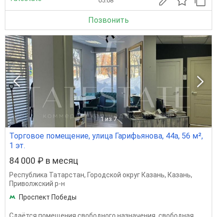
05.08
Позвонить
1
из 7
Торговое помещение, улица Гарифьянова, 44а, 56 м²,
1 эт.
84 000 ₽ в месяц
Республика Татарстан
,
Городской округ Казань
,
Казань
,
Приволжский р-н
Проспект Победы
Сдаётся помещения свободного назначения, свободная