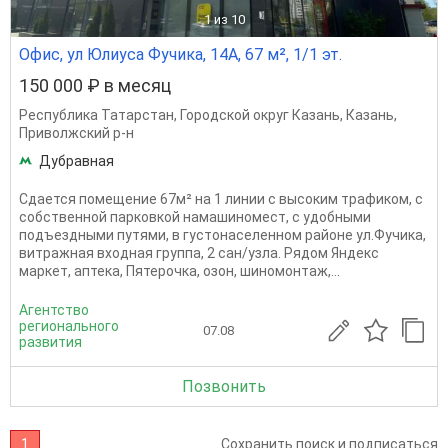
1
из 10
Офис, ул Юлиуса Фучика, 14А, 67 м², 1/1 эт.
150 000 ₽ в месяц
Республика Татарстан
,
Городской округ Казань
,
Казань
,
Приволжский р-н
Дубравная
Сдается помещение 67м² на 1 линии с высоким трафиком, с
собственной парковкой намашиномест, с удобными
подъездными путями, в густонаселенном районе ул.Фучика,
витражная входная группа, 2 сан/узла. Рядом Яндекс
маркет, аптека, Пятерочка, озон, шиномонтаж,...
Агентство
регионального
07.08
развития
Позвонить
1
Сохранить поиск и подписаться