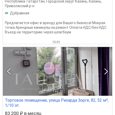
Республика Татарстан
,
Городской округ Казань
,
Казань
,
Приволжский р-н
Дубравная
Предлагается офис в аренду для Вашего бизнеса! Мокрая
точка Арендные каникулы на ремонт Оплата НДС/без НДС
Въезд на территорию через шлагбаум
15.01
1
из 10
Торговое помещение, улица Рихарда Зорге, 82, 52 м²,
1/10 эт.
83 200 ₽ в месяц