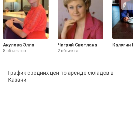
Акулова Элла
Чигряй Светлана
Калугин Н
8 объектов
2 объекта
График средних цен по аренде складов в
Казани