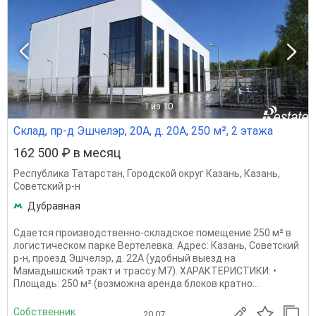
1
из 10
Склад, пр-д Эшчелэр, 20А, д. 20А, 250 м², 2 этажа
162 500 ₽ в месяц
Республика Татарстан
,
Городской округ Казань
,
Казань
,
Советский р-н
Дубравная
Сдается производственно-складское помещение 250 м² в
логистическом парке Вертелевка. Адрес: Казань, Советский
р-н, проезд Эшчелэр, д. 22А (удобный выезд на
Мамадышский тракт и трассу М7). ХАРАКТЕРИСТИКИ: •
Площадь: 250 м² (возможна аренда блоков кратно...
Собственник
20.07