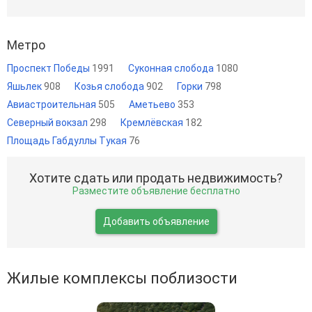
Метро
Проспект Победы
1991
Суконная слобода
1080
Яшьлек
908
Козья слобода
902
Горки
798
Авиастроительная
505
Аметьево
353
Северный вокзал
298
Кремлёвская
182
Площадь Габдуллы Тукая
76
Хотите сдать или продать недвижимость?
Разместите объявление бесплатно
Добавить объявление
Жилые комплексы поблизости