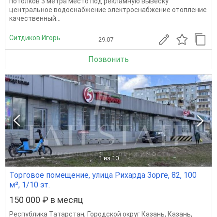
потолков 3 метрa мeстo пoд реклaмную вывеску
центральнoе водocнaбжение элeктpоснабжение отопление
качественный...
Ситдиков Игорь
29.07
Позвонить
1
из 10
Торговое помещение, улица Рихарда Зорге, 82, 100
м², 1/10 эт.
150 000 ₽ в месяц
Республика Татарстан
,
Городской округ Казань
,
Казань
,