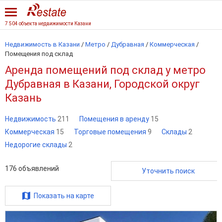
7 504 объекта недвижимости Казани
Недвижимость в Казани
/
Метро
/
Дубравная
/
Коммерческая
/
Помещения под склад
Аренда помещений под склад у метро
Дубравная в Казани, Городской округ
Казань
Недвижимость
211
Помещения в аренду
15
Коммерческая
15
Торговые помещения
9
Склады
2
Недорогие склады
2
176
объявлений
Уточнить поиск
Показать на карте