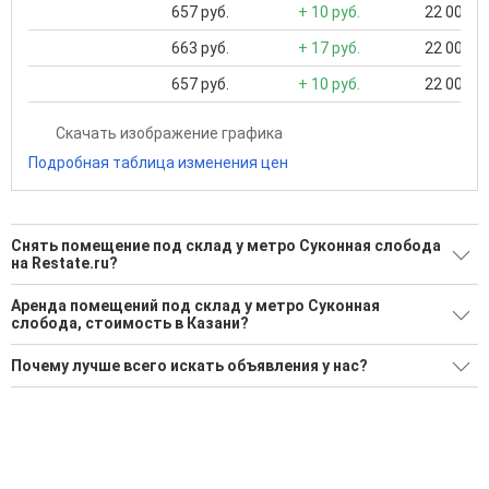
657 руб.
+ 10 руб.
22 000 ..
663 руб.
+ 17 руб.
22 000 ..
657 руб.
+ 10 руб.
22 000 ..
Скачать изображение графика
Подробная таблица изменения цен
Снять помещение под склад у метро Суконная слобода
на Restate.ru?
Поможем Снять помещение под склад у метро Суконная
Аренда помещений под склад у метро Суконная
слобода?
слобода, стоимость в Казани?
9 актуальных и проверенных объявлений
Минимальная цена: 14 694 Р. Максимальная цена: 270 900 Р;
Почему лучше всего искать объявления у нас?
Средняя: 146 570 Р
Воспользуйтесь нашим поиском по новостройкам, для
подбора подходящего вам варианта
Все объявления проверены и проходят строгую
Средняя цена за м2: 982 Р
модерацию
'Сохраните результаты поиска и возвращайтесь к нему,
когда это будет нужно'
Удобный поиск, есть подписка на новые объявления
Помогаем с подбором выгодных ипотечных программ в