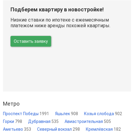
Подберем квартиру в новостройке!
Низкие ставки по ипотеке с ежемесячным
платежом ниже аренды похожей квартиры.
Оставить заявку
Метро
Проспект Победы
1991
Яшьлек
908
Козья слобода
902
Горки
798
Дубравная
535
Авиастроительная
505
Аметьево
353
Северный вокзал
298
Кремлёвская
182