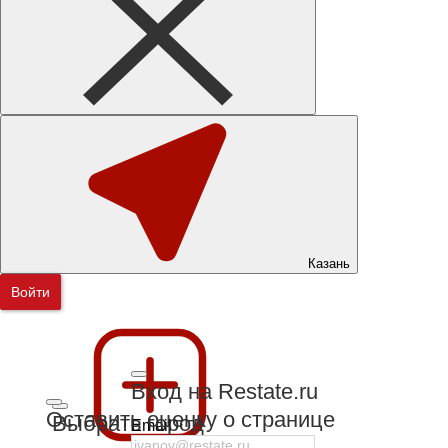
Казань
Войти
Вход на Restate.ru
Оставить оценку о странице
Выбрать город
Email