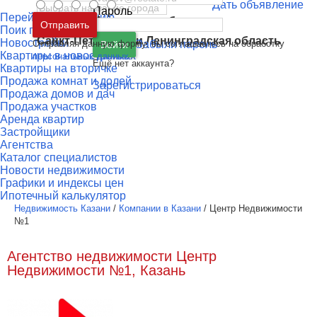
Дать объявление
Пароль
Перейти к сравнению
Москва
и
Московская область
Отправить
Поик по карте
Санкт-Петербург
и
Ленинградская область
Новостройки
Отправляя данную форму, вы соглашаетесь на обработку
Забыли пароль
Войти
Квартиры в новостройках
персональных данных
Ещё нет аккаунта?
Квартиры на вторичке
Продажа комнат и долей
Зарегистрироваться
Продажа домов и дач
Продажа участков
Аренда квартир
Застройщики
Агентства
Каталог специалистов
Новости недвижимости
Графики и индексы цен
Ипотечный калькулятор
Недвижимость Казани
/
Компании в Казани
/
Центр Недвижимости
№1
Агентство недвижимости Центр
Недвижимости №1, Казань