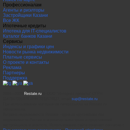
Профессионалам
Агенты и риэлторы
Застройщики Казани
Все ЖК
Ипотечные кредиты
Ипотека для IT-специалистов
Каталог банков Казани
Сервисы
Индексы и графики цен
Новости рынка недвижимости
Платные сервисы
О проекте и контакты
Реклама
Партнеры
Поддержка
+
−
2004—2026
Restate.ru
® ООО "Интернет проекты" ОГРН
Leaflet
| Map data ©
OpenStreetMap
contributors,
CC-BY-
1147847086870 ИНН 7811574827, email
sup@restate.ru
SA
При использовании материалов гиперссылка на Restate.ru
обязательна.
Витрина недвижимости Restate - одна из крупнейших баз
недвижимости России и агрегатор новостроек и предложений
застройщиков и агентств. Использование сайта означает согласие с