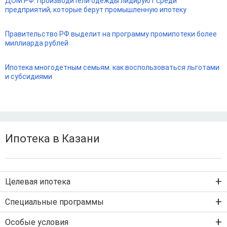
ДОМ.РФ: Производители одежды лидируют среди
предприятий, которые берут промышленную ипотеку
Правительство РФ выделит на программу промипотеки более
миллиарда рублей
Ипотека многодетным семьям: как воспользоваться льготами
и субсидиями
Ипотека в Казани
Целевая ипотека
Ипотека на новостройку
Специальные программы
Ипотека на вторичку
Семейная ипотека
Особые условия
Ипотека на строительство дома