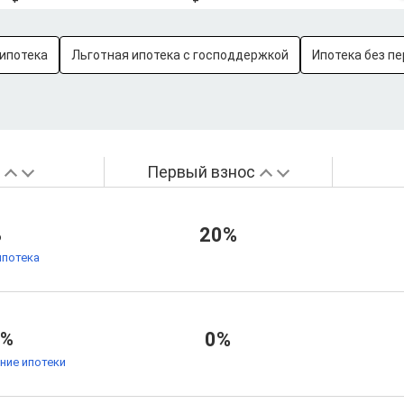
ипотека
Льготная ипотека с господдержкой
Ипотека без пе
а
Первый взнос
%
20%
ипотека
1%
0%
ние ипотеки