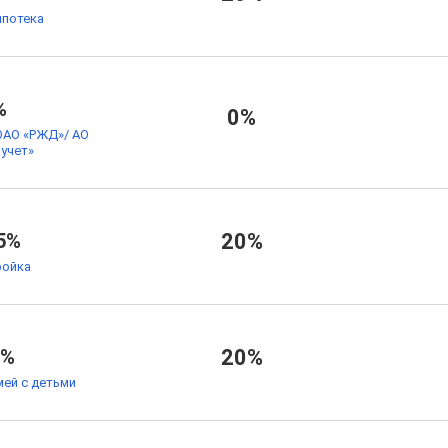
ипотека
%
0%
ОАО «РЖД»/ АО
учет»
5%
20%
ойка
9%
20%
мей с детьми