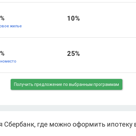
7%
10%
товое жилье
7%
25%
номесто
Получить предложение
по выбранным программам
 Сбербанк, где можно оформить ипотеку 