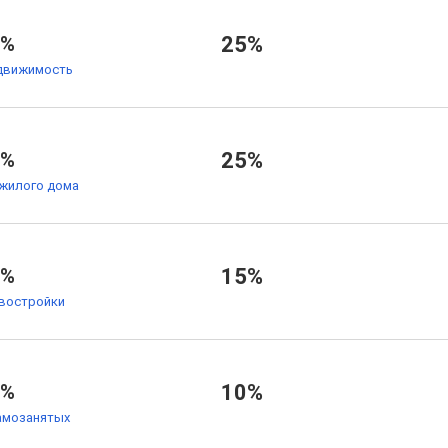
6%
25%
движимость
1%
25%
жилого дома
4%
15%
овостройки
5%
10%
амозанятых