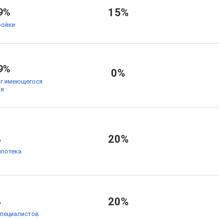
9%
15%
ойки
9%
0%
ог имеющегося
ья
%
20%
ипотека
%
20%
специалистов