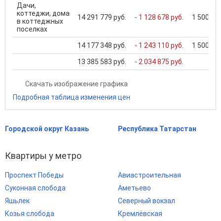
Дачи,
коттеджи, дома
14 291 779 руб.
- 1 128 678 руб.
1 500 000
в коттеджных
поселках
14 177 348 руб.
- 1 243 110 руб.
1 500 000
13 385 583 руб.
- 2 034 875 руб.
Скачать изображение графика
Подробная таблица изменения цен
Городской округ Казань
Республика Татарстан
Квартиры у метро
Проспект Победы
Авиастроительная
Суконная слобода
Аметьево
Яшьлек
Северный вокзал
Козья слобода
Кремлёвская