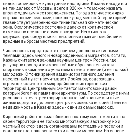
являются мировым культурным наследием. Казань находится
не так далеко от Москвы, всего в 820 км, что можно назвать
вполне удачным местоположением. Погода отличается ярко
выраженными сезонами, поскольку над местной территорией
главенствует умеренно-континентальная климатическая
зона. Экологическое состояние далеко от критической
отметки, но все же не самое завидное. Негативно на
окружающую среду влияют выхлопные газы автомобилей и
вредные выбросы местных предприятий.
Численность города растет, причем довольно активными
темпами: здесь много и новорожденных, и мигрантов. Кстати,
Казань считается важным научным центром России, где
регулярно проводятся масштабные образовательные и
спортивные кампании с участием отечественной (и не только)
молодежи. С точки зрения административного деления
населенный пункт насчитывает 7 районов, содержащих
огромное количество микрорайонов и исторических
территорий. Центральным считается Вахитовский район,
который богат на памятники архитектуры. По соседству с ними
располагаются отреставрированные либо новые элитные
жилые корпуса и деловые центры высоких категорий. Цены на
недвижимость в Казани здесь - одни из самых высоких.
Кировский район весьма обширен, поэтому смог вместить на
своей территории не только многоэтажную застройку, но и
частный сектор: здесь организованы коттеджные поселки и
садоводства, нашлось место и лесным массивам. На севере