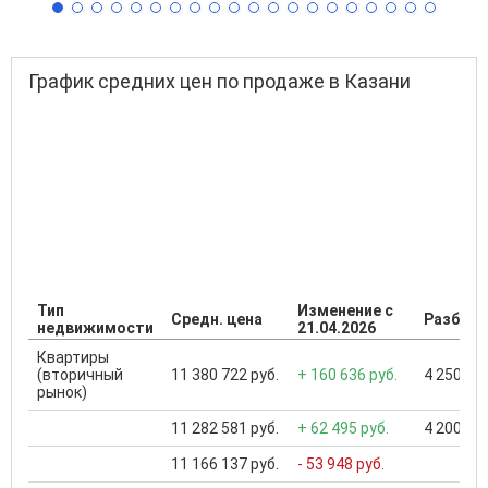
График средних цен по продаже в Казани
Тип
Изменение с
Средн. цена
Разброс
недвижимости
21.04.2026
Квартиры
(вторичный
11 380 722 руб.
+ 160 636 руб.
4 250 000
рынок)
11 282 581 руб.
+ 62 495 руб.
4 200 000
11 166 137 руб.
- 53 948 руб.