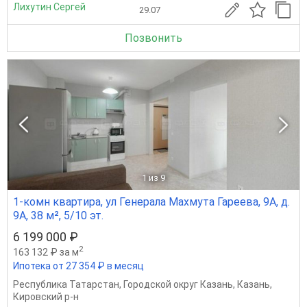
Лихутин Сергей
29.07
Позвонить
1
из 9
1-комн квартира, ул Генерала Махмута Гареева, 9А, д.
9А, 38 м², 5/10 эт.
6 199 000 ₽
2
163 132 ₽ за м
Ипотека от 27 354 ₽ в месяц
Республика Татарстан
,
Городской округ Казань
,
Казань
,
Кировский р-н