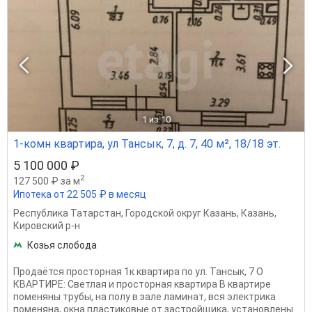
1
из 10
1-комн квартира, ул Тансык, 7, д. 7, 40 м², 18/18 эт.
5 100 000 ₽
2
127 500 ₽ за м
Ипотека от 22 505 ₽ в месяц
Республика Татарстан
,
Городской округ Казань
,
Казань
,
Кировский р-н
Козья слобода
Продаётся просторная 1к квартира по ул. Тансык, 7 О
КВАРТИРЕ: Светлая и просторная квартира В квартире
поменяны трубы, на полу в зале ламинат, вся электрика
поменяна, окна пластиковые от застройщика, установлены