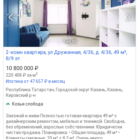
1
из 10
2-комн квартира, ул Дружинная, 4/36, д. 4/36, 49 м²,
8/9 эт.
10 800 000 ₽
2
220 408 ₽ за м
Ипотека от 47 657 ₽ в месяц
Республика Татарстан
,
Городской округ Казань
,
Казань
,
Кировский р-н
Козья слобода
Заезжай и живи Полностью готовая квартира 49 м² с
дизайнерским ремонтом, мебелью и техникой. Свободна,
без обременений, взрослые собственники. Юридически
чистая продажа. Планировка: • Общая площадь 49 м² •
Комнаты смежные: 20 м² + 8,2 м². Очень много...