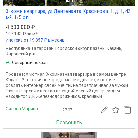
1
из 10
3-комн квартира, ул Лейтенанта Красикова, 1, д. 1, 42
м², 1/5 эт.
4 500 000 ₽
2
107 143 ₽ за м
Ипотека от 19 857 ₽ в месяц
Республика Татарстан
,
Городской округ Казань
,
Казань
,
Кировский р-н
Северный вокзал
Продается уютная 3-комнатная квартира в самом центре
Юдино! Это отличное предложение для тех, кто хочет
создать интерьер своей мечты, не переплачивая за чужой.
Главные преимущества локацииЗеленый центр: рядом
находится ДК Железнодорожников, красивый...
Силова Марина
27.07
Позвонить