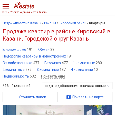
8 832 объекта недвижимости Казани
Недвижимость в Казани
/
Районы
/
Кировский район
/
Квартиры
Продажа квартир в районе Кировский в
Казани, Городской округ Казань
В новом доме
191
Обмен
38
Недорогие квартиры в новостройках
191
От собственника
477
Вторичка
477
1 комнатные
280
2 комнатные
239
3 комнатные
137
4 комнатные
10
Недвижимость
532
Показать ещё
316
объявлений
по дате добавления: сначала новые
Уточнить поиск
Показать на карте