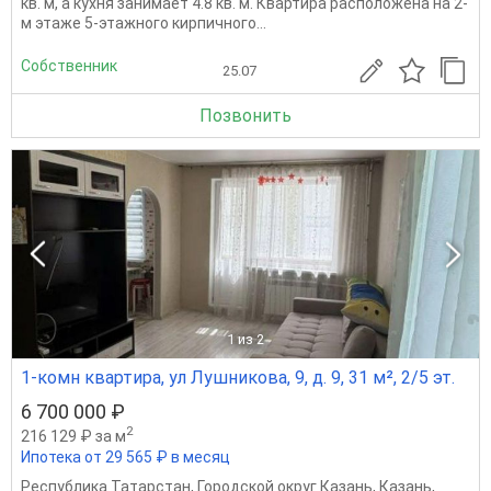
кв. м, а кухня занимает 4.8 кв. м. Квартира расположена на 2-
м этаже 5-этажного кирпичного...
Собственник
25.07
Позвонить
1
из 2
1-комн квартира, ул Лушникова, 9, д. 9, 31 м², 2/5 эт.
6 700 000 ₽
2
216 129 ₽ за м
Ипотека от 29 565 ₽ в месяц
Республика Татарстан
,
Городской округ Казань
,
Казань
,