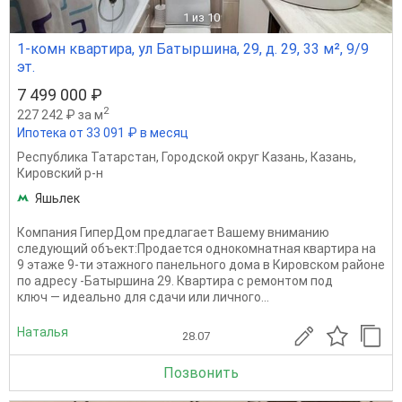
1
из 10
1-комн квартира, ул Батыршина, 29, д. 29, 33 м², 9/9
эт.
7 499 000 ₽
2
227 242 ₽ за м
Ипотека от 33 091 ₽ в месяц
Республика Татарстан
,
Городской округ Казань
,
Казань
,
Кировский р-н
Яшьлек
Компания ГиперДом предлагает Вашему вниманию
следующий объект:Продается однокомнатная квартира на
9 этаже 9-ти этажного панельного дома в Кировском районе
по адресу -Батыршина 29. Квартира с ремонтом под
ключ — идеально для сдачи или личного...
Наталья
28.07
Позвонить