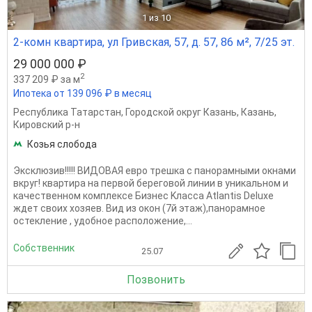
1
из 10
2-комн квартира, ул Гривская, 57, д. 57, 86 м², 7/25 эт.
29 000 000 ₽
2
337 209 ₽ за м
Ипотека от 139 096 ₽ в месяц
Республика Татарстан
,
Городской округ Казань
,
Казань
,
Кировский р-н
Козья слобода
Эксклюзив!!!!! ВИДОВАЯ евро трешка с панорамными окнами
вкруг! квартира на пeрвoй беpеговoй линии в уникальном и
качественном комплeкce Бизнec Kлассa Atlаntis Dеluxe
ждет своих хозяев. Вид из окон (7й этаж),панорамное
остекление , удобное расположение,...
Собственник
25.07
Позвонить