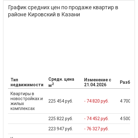
График средних цен по продаже квартир в
районе Кировский в Казани
Средн. цена
Тип
Изменение с
Разброс
2
недвижимости
21.04.2026
м
Квартиры в
новостройках и
225 454 руб.
- 74 820 руб.
4 700 000
жилых
комплексах
225 822 руб.
- 74 452 руб.
4 500 000
223 947 руб.
- 76 327 руб.