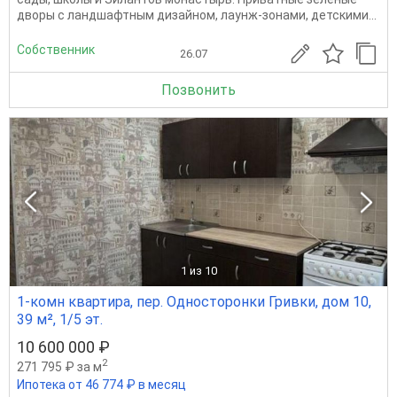
дворы с ландшафтным дизайном, лаунж-зонами, детскими...
Собственник
26.07
Позвонить
1
из 10
1-комн квартира, пер. Односторонки Гривки, дом 10,
39 м², 1/5 эт.
10 600 000 ₽
2
271 795 ₽ за м
Ипотека от 46 774 ₽ в месяц