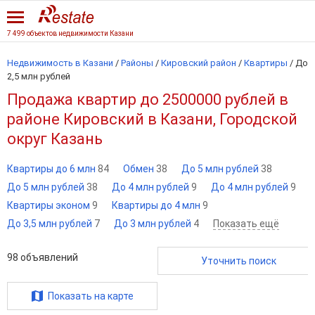
7 499 объектов недвижимости Казани
Недвижимость в Казани
/
Районы
/
Кировский район
/
Квартиры
/
До
2,5 млн рублей
Продажа квартир до 2500000 рублей в
районе Кировский в Казани, Городской
округ Казань
Квартиры до 6 млн
84
Обмен
38
До 5 млн рублей
38
До 5 млн рублей
38
До 4 млн рублей
9
До 4 млн рублей
9
Квартиры эконом
9
Квартиры до 4 млн
9
До 3,5 млн рублей
7
До 3 млн рублей
4
Показать ещё
98
объявлений
Уточнить поиск
Показать на карте