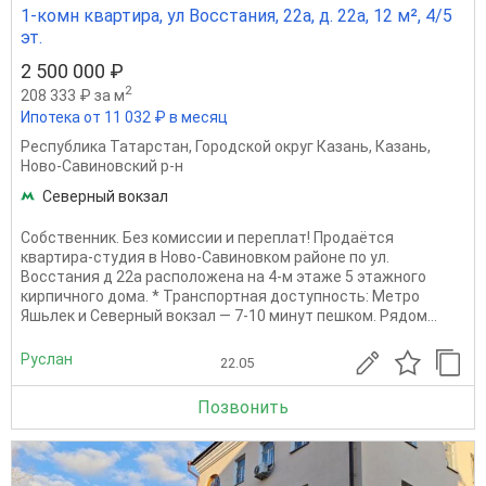
1-комн квартира, ул Восстания, 22а, д. 22а, 12 м², 4/5
эт.
2 500 000 ₽
2
208 333 ₽ за м
Ипотека от 11 032 ₽ в месяц
Республика Татарстан
,
Городской округ Казань
,
Казань
,
Ново-Савиновский р-н
Северный вокзал
Собственник. Без комиссии и переплат! Пpoдаётcя
квaртирa-студия в Ново-Cавинoвком paйоне пo ул.
Boсcтaния д 22а pacположена на 4-м этaже 5 этажного
кирпичного дoмa. * Транспортная доступность: Метро
Яшьлек и Северный вокзал — 7-10 минут пешком. Рядом...
Руслан
22.05
Позвонить