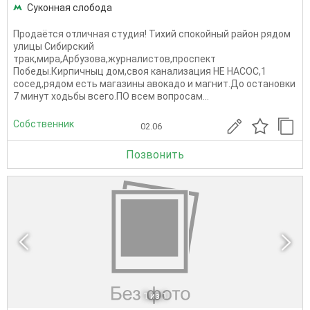
Суконная слобода
Продаётся отличная студия! Тихий спокойный район рядом
улицы Сибирский
трак,мира,Арбузова,журналистов,проспект
Победы.Кирпичныц дом,своя канализация НЕ НАСОС,1
сосед,рядом есть магазины авокадо и магнит.До остановки
7 минут ходьбы всего.ПО всем вопросам...
Собственник
02.06
Позвонить
1
из 1