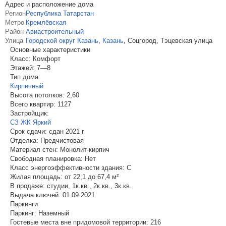
Адрес и расположение дома
Регион
Республика Татарстан
Метро
Кремлёвская
Район
Авиастроительный
Улица
Городской округ Казань
,
Казань
,
Соцгород, Тэцевская улица
Основные характеристики
Класс:
Комфорт
Этажей:
7—8
Тип дома:
Кирпичный
Высота потолков:
2,60
Всего квартир:
1127
Застройщик:
СЗ ЖК Яркий
Срок сдачи:
сдан 2021 г
Отделка:
Предчистовая
Материал стен:
Монолит-кирпич
Свободная планировка:
Нет
Класс энергоэффективности здания:
C
Жилая площадь:
от 22,1 до 67,4 м²
В продаже:
студии, 1к.кв., 2к.кв., 3к.кв.
Выдача ключей:
01.09.2021
Паркинги
Паркинг:
Наземный
Гостевые места вне придомовой территории:
216