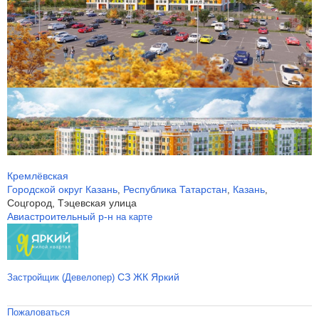
Кремлёвская
Городской округ Казань
Республика Татарстан
Казань
,
,
,
Соцгород, Тэцевская улица
Авиастроительный р-н
на карте
СЗ ЖК Яркий
Застройщик (Девелопер)
Пожаловаться