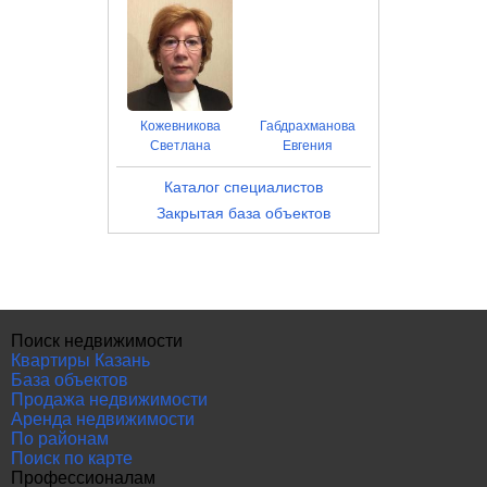
Кожевникова
Габдрахманова
Светлана
Евгения
Каталог специалистов
Закрытая база объектов
Поиск недвижимости
Квартиры Казань
База объектов
Продажа недвижимости
Аренда недвижимости
По районам
Поиск по карте
Профессионалам