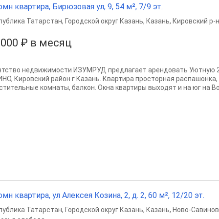
омн квартира, Бирюзовая ул, 9, 54 м², 7/9 эт.
публика Татарстан
,
Городской округ Казань
,
Казань
,
Кировский р-
 000 ₽ в месяц
нтство недвижимости ИЗУМРУД предлагает арендовать Уютную 2
НО, Кировский район г Казань. Квартира просторная распашонка, 
тительные комнаты, балкон. Окна квартиры выходят и на юг на Волг
омн квартира, ул Алексея Козина, 2, д. 2, 60 м², 12/20 эт.
публика Татарстан
,
Городской округ Казань
,
Казань
,
Ново-Савинов