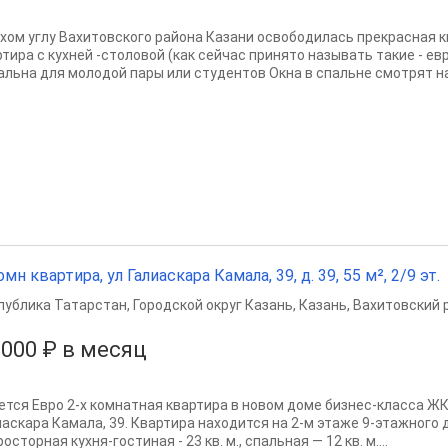
ихом углу Вахитовского района Казани освободилась прекрасная 
ртира с кухней -столовой (как сейчас принято называть такие - ев
альна для молодой пары или студентов Окна в спальне смотрят на.
омн квартира, ул Галиаскара Камала, 39, д. 39, 55 м², 2/9 эт.
публика Татарстан
,
Городской округ Казань
,
Казань
,
Вахитовский 
 000 ₽ в месяц
ется Евро 2-х комнатная квартира в новом доме бизнес-класса ЖК
иаскара Камала, 39. Квартира находится на 2-м этаже 9-этажного 
росторная кухня-гостиная - 23 кв. м., спальная — 12 кв. м....