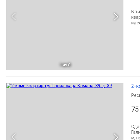
В т
ква
иде
1
из 8
2-к
Рес
75
Сда
Гал
м, п