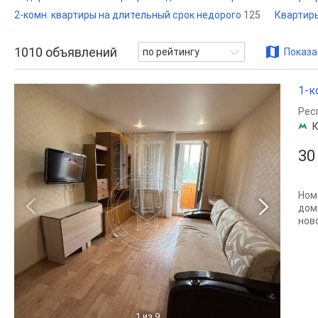
2-комн. квартиры на длительный срок недорого
125
Квартиры
1010
объявлений
по рейтингу
Показа
1-к
Рес
К
30
Ном
дом
ново
1
из 9