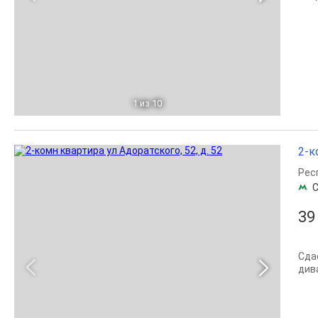
1
из 10
2-к
Рес
С
39
Сда
див