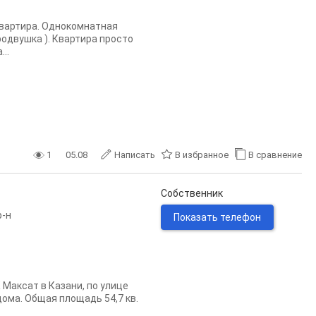
квартира. Однокомнатная
родвушка ). Квартира просто
..
1
05.08
Написать
В избранное
В сравнение
Собственник
р-н
Показать телефон
 Максат в Казани, по улице
дома. Общая площадь 54,7 кв.