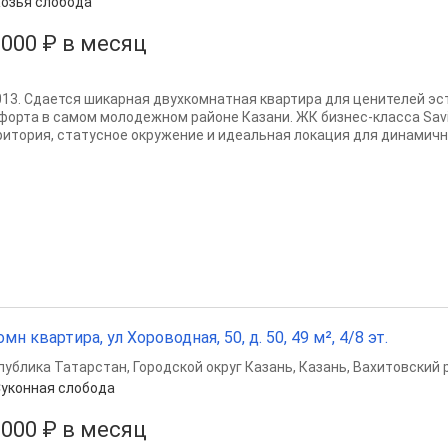
озья слобода
 000 ₽ в месяц
2013. Сдается шикарная двухкомнатная квартира для ценителей эс
форта в самом молодежном районе Казани. ЖК бизнес-класса Savi
ритория, статусное окружение и идеальная локация для динамичной
омн квартира, ул Хороводная, 50, д. 50, 49 м², 4/8 эт.
публика Татарстан
,
Городской округ Казань
,
Казань
,
Вахитовский 
уконная слобода
 000 ₽ в месяц