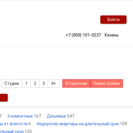
Войти
+7 (800) 101-0237
Казань
Студии
1
2
3
4+
Вторичная
Новостройки
7
3 комнатные
167
Дешевые
547
ы от агентств
6
Недорогие квартиры на длительный срок
109
тельный срок
125