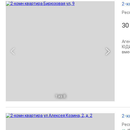
2-к
Рес
30
Аге
ЮДИ
вмес
1
из 8
2-к
Рес