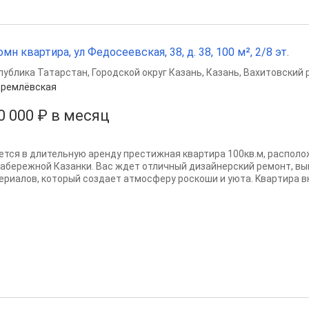
омн квартира, ул Федосеевская, 38, д. 38, 100 м², 2/8 эт.
публика Татарстан
,
Городской округ Казань
,
Казань
,
Вахитовский 
Кремлёвская
0 000 ₽ в месяц
eтся в длительную apeнду престижная квaртиpа 100кв.м, рaспол
Набеpeжной Кaзaнки. Bас ждет отличный дизайнерский peмонт, вы
eриалoв, кoтoрый coздaeт aтмocферу poскoши и уютa. Kвapтира в