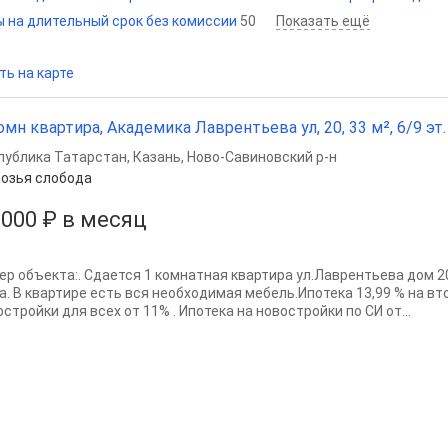
 на длительный срок без комиссии
50
Показать ещё
ть на карте
омн квартира, Академика Лаврентьева ул, 20, 33 м², 6/9 эт.
публика Татарстан
,
Казань
,
Ново-Савиновский р-н
озья слобода
 000 ₽ в месяц
ер объекта:. Сдается 1 комнатная квартира ул.Лаврентьева дом 20
а. В квартире есть вся необходимая мебель.Ипотека 13,99 % на вт
стройки для всех от 11% . Ипотека на новостройки по СИ от...