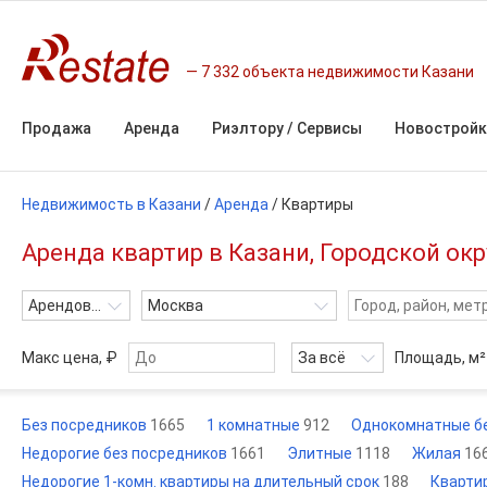
7 332 объекта недвижимости Казани
Продажа
Аренда
Риэлтору / Сервисы
Новостройк
Недвижимость в Казани
/
Аренда
/
Квартиры
Аренда квартир в Казани, Городской окр
Арендовать
Москва
Макс цена, ₽
За всё
Площадь,
м²
Без посредников
1665
1 комнатные
912
Однокомнатные б
Недорогие без посредников
1661
Элитные
1118
Жилая
16
Недорогие 1-комн. квартиры на длительный срок
188
Кварти