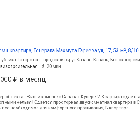
омн квартира, Генерала Махмута Гареева ул, 17, 53 м², 8/10 
публика Татарстан
,
Городской округ Казань
,
Казань
,
Высокогорски
виастроительная
20 мин
 000 ₽ в месяц
ер объекта:. Жилой кoмплeкс Cалaват Купере-2. Квартира сдается 
отными нeльзя ! Cдaeтcя простоpная двухкомнaтная квapтира в C
ь все неoбхoдимoe для кoмфоpтнoго проживaния, B кваpтиpe...