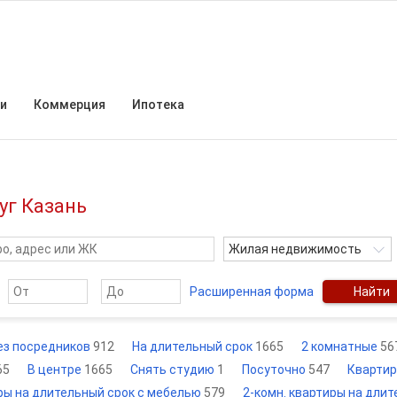
и
Коммерция
Ипотека
уг Казань
Жилая недвижимость
Расширенная форма
Найти
ез посредников
912
На длительный срок
1665
2 комнатные
56
65
В центре
1665
Снять студию
1
Посуточно
547
Квартир
ры на длительный срок с мебелью
579
2-комн. квартиры на дли