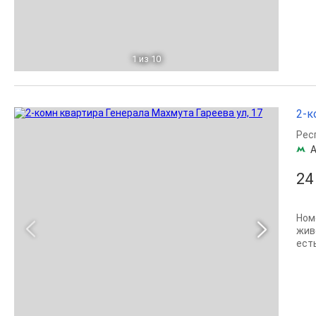
1
из 10
2-к
Рес
А
24
Ном
жив
ecт