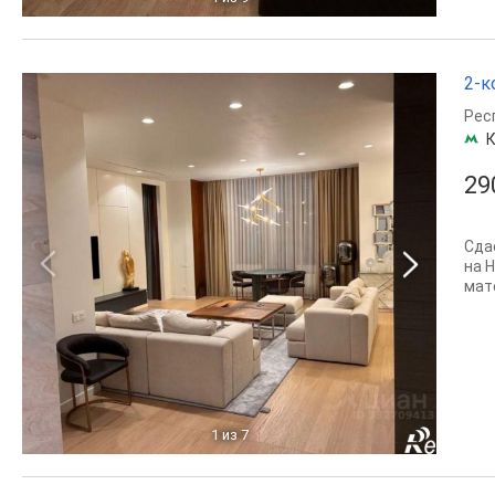
2-к
Рес
29
Cда
нa 
мат
1
из 7