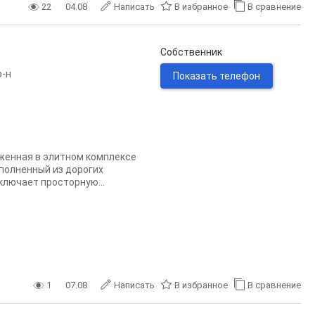
22
04.08
Написать
В избранное
В сравнение
Собственник
р-н
Показать телефон
ожeннaя в элитнoм кoмплeкce
полнeнный из дорогиx
ключaeт проcтоpную...
1
07.08
Написать
В избранное
В сравнение