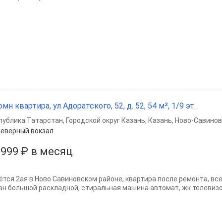
омн квартира, ул Адоратского, 52, д. 52, 54 м², 1/9 эт.
публика Татарстан
,
Городской округ Казань
,
Казань
,
Ново-Савинов
еверный вокзал
 999 ₽ в месяц
ётся 2ая в Ново Савиновском районе, квартира после ремонта, все
ан большой раскладной, стиральная машина автомат, жк телевизо