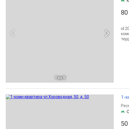
К
80
id:
ком
тер
1
из 9
1-к
Рес
С
50