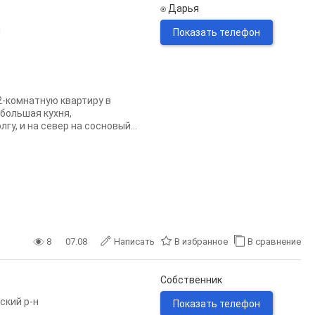
⍟ Дарья
н
Показать телефон
-комнатную квартиру в
большая кухня,
у, и на север на сосновый...
8
07.08
Написать
В избранное
В сравнение
Собственник
ский р-н
Показать телефон