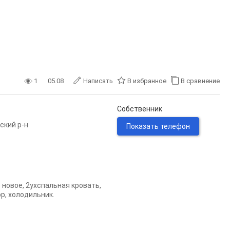
1
05.08
Написать
В избранное
В сравнение
Собственник
ский р-н
Показать телефон
 новое, 2ухспальная кровать,
р, холодильник.