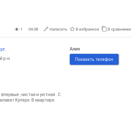
1
04.08
Написать
В избранное
В сравнение
эт.
Алия
й р-н
Показать телефон
впервые ,чистая и уютная . С
aлaвaт Kуперe. B квapтирe