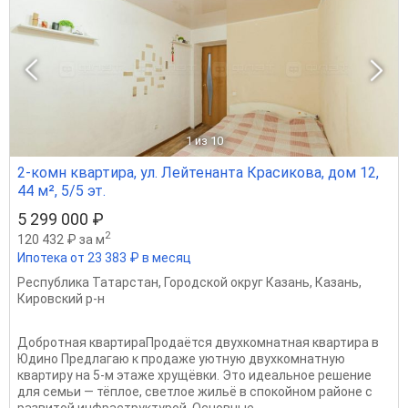
1
из 10
2-комн квартира, ул. Лейтенанта Красикова, дом 12,
44 м², 5/5 эт.
5 299 000 ₽
2
120 432 ₽ за м
Ипотека от 23 383 ₽ в месяц
Республика Татарстан
,
Городской округ Казань
,
Казань
,
Кировский р-н
Добротная квартираПродаётся двухкомнатная квартира в
Юдино Предлагаю к продаже уютную двухкомнатную
квартиру на 5‑м этаже хрущёвки. Это идеальное решение
для семьи — тёплое, светлое жильё в спокойном районе с
развитой инфраструктурой. Основные...