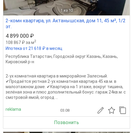
1
из 10
2-комн квартира, ул. Актанышская, дом 11, 45 м², 1/2
эт.
4 899 000 ₽
2
108 867 ₽ за м
Ипотека от 21 618 ₽ в месяц
Республика Татарстан
,
Городской округ Казань
,
Казань
,
Кировский р-н
2-ух комнатная квартира в микрорайоне Залесный.
✔Продаётся уютная 2-ух комнатная квартира 45 кв.м. в
малоэтажном доме. ✔Квартира на 1 этаже, вокруг тишина,
зелёная зона и плюс дополнительный бонус: гараж 24кв.м. с
смотровой ямой, огород ...
reklama
03.08
Позвонить