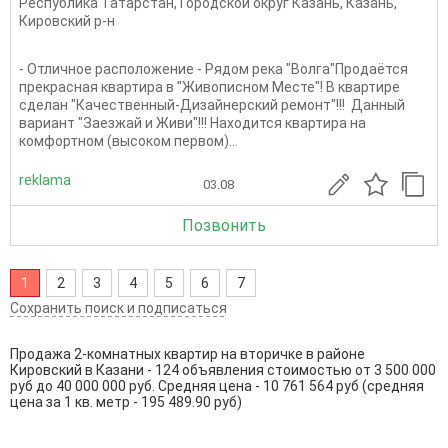
Республика Татарстан
,
Городской округ Казань
,
Казань
,
Кировский р-н
- Отличное расположение - Рядом река "Волга"Продаётся
прекрасная квартира в "Живописном Месте"! В квартире
сделан "Качественный-Дизайнерский ремонт"!!! Данный
вариант "Заезжай и Живи"!!! Находится квартира на
комфортном (высоком первом)...
reklama
03.08
Позвонить
1
2
3
4
5
6
7
Сохранить поиск и подписаться
Продажа 2-комнатных квартир на вторичке в районе
Кировский в Казани - 124 объявления стоимостью от 3 500 000
руб до 40 000 000 руб. Средняя цена - 10 761 564 руб (средняя
цена за 1 кв. метр - 195 489.90 руб)