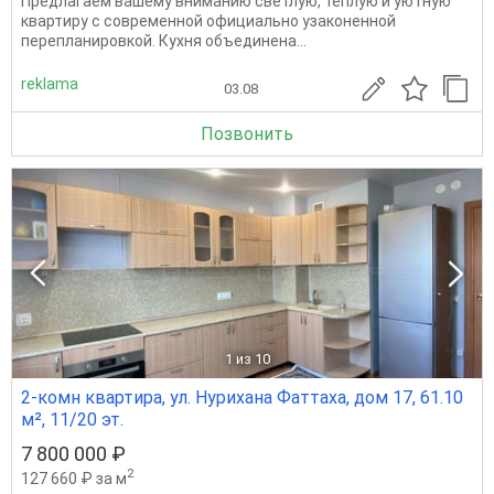
Предлагаем вашему вниманию светлую, теплую и уютную
квартиру с современной официально узаконенной
перепланировкой. Кухня объединена...
reklama
03.08
Позвонить
1
из 10
2-комн квартира, ул. Нурихана Фаттаха, дом 17, 61.10
м², 11/20 эт.
7 800 000 ₽
2
127 660 ₽ за м