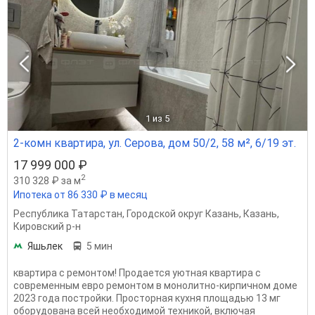
1
из 5
2-комн квартира, ул. Серова, дом 50/2, 58 м², 6/19 эт.
17 999 000 ₽
2
310 328 ₽ за м
Ипотека от 86 330 ₽ в месяц
Республика Татарстан
,
Городской округ Казань
,
Казань
,
Кировский р-н
Яшьлек
5 мин
квартира с ремонтом! Продается уютная квартира с
современным евро ремонтом в монолитно-кирпичном доме
2023 года постройки. Просторная кухня площадью 13 мг
оборудована всей необходимой техникой, включая