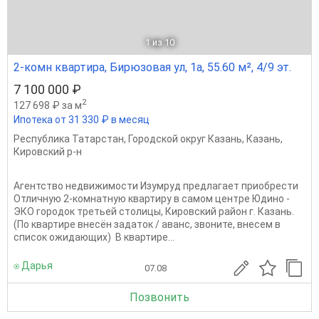
1
из 10
2-комн квартира, Бирюзовая ул, 1а, 55.60 м², 4/9 эт.
7 100 000 ₽
2
127 698 ₽ за м
Ипотека от 31 330 ₽ в месяц
Республика Татарстан
,
Городской округ Казань
,
Казань
,
Кировский р-н
Агентство недвижимости Изумруд предлагает приобрести
Отличную 2-комнатную квартиру в самом центре Юдино -
ЭКО городок третьей столицы, Кировский район г. Казань.
(По квартире внесён задаток / аванс, звоните, внесем в
список ожидающих) В квартире...
⍟ Дарья
07.08
Позвонить