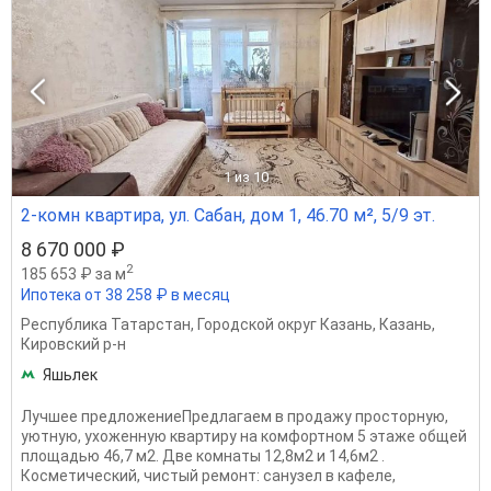
1
из 10
2-комн квартира, ул. Сабан, дом 1, 46.70 м², 5/9 эт.
8 670 000 ₽
2
185 653 ₽ за м
Ипотека от 38 258 ₽ в месяц
Республика Татарстан
,
Городской округ Казань
,
Казань
,
Кировский р-н
Яшьлек
Лучшее предложениеПредлагаем в продажу просторную,
уютную, ухоженную квартиру на комфортном 5 этаже общей
площадью 46,7 м2. Две комнаты 12,8м2 и 14,6м2 .
Косметический, чистый ремонт: санузел в кафеле,