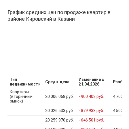
График средних цен по продаже квартир в
районе Кировский в Казани
Тип
Изменение с
Средн. цена
Разброс
недвижимости
21.04.2026
Квартиры
(вторичный
20 006 068 руб.
- 900 403 руб.
4 700 00
рынок)
20 026 533 руб.
- 879 938 руб.
4 500 00
20 259 970 руб.
- 646 501 руб.