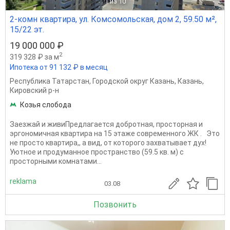
1
из 10
2-комн квартира, ул. Комсомольская, дом 2, 59.50 м²,
15/22 эт.
19 000 000 ₽
2
319 328 ₽ за м
Ипотека от 91 132 ₽ в месяц
Республика Татарстан
,
Городской округ Казань
,
Казань
,
Кировский р-н
Козья слобода
Заезжай и живиПредлагается добротная, просторная и
эргономичная квартира на 15 этаже современного ЖК . Это
не просто квартира,, а вид, от которого захватывает дух!
Уютное и продуманное пространство (59.5 кв. м) с
просторными комнатами...
reklama
03.08
Позвонить