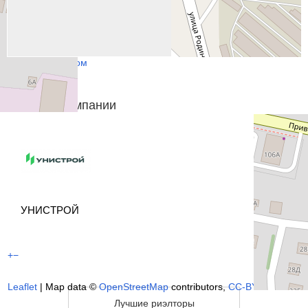
Показать списком
Похожие компании
УНИСТРОЙ
+
−
Leaflet
| Map data ©
OpenStreetMap
contributors,
CC-BY-SA
Лучшие риэлторы