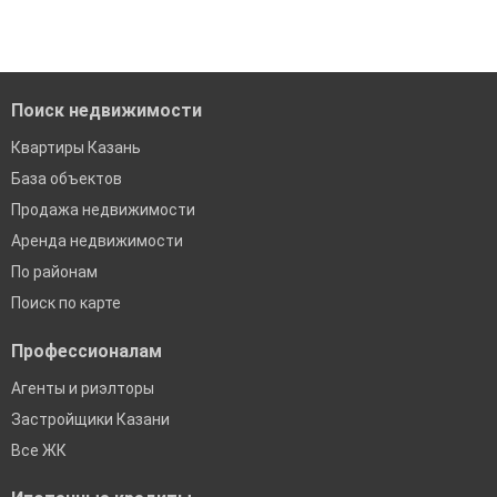
Leaflet
| Map data ©
OpenStreetMap
contributors,
CC-BY-SA
Поиск недвижимости
Квартиры Казань
База объектов
Продажа недвижимости
Аренда недвижимости
По районам
Поиск по карте
Профессионалам
Агенты и риэлторы
Застройщики Казани
Все ЖК