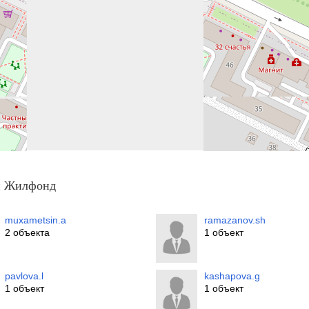
ии Жилфонд
muxametsin.a
ramazanov.sh
2 объекта
1 объект
pavlova.l
kashapova.g
1 объект
1 объект