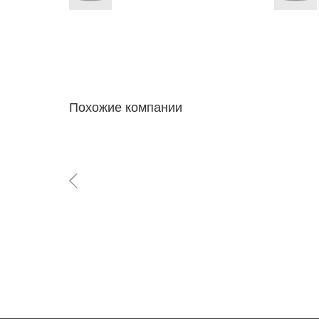
Похожие компании
+
−
Leaflet
| Map data ©
OpenStreetMap
contributors,
CC-