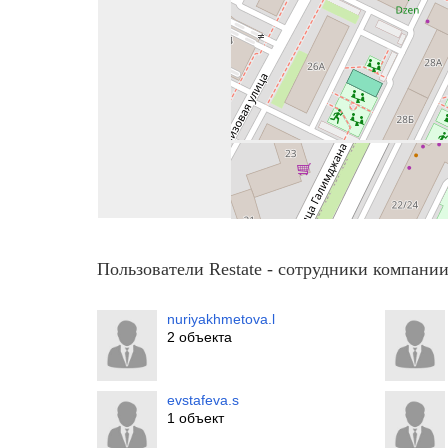
Пользователи Restate - сотрудники компан
nuriyakhmetova.l
2 объекта
evstafeva.s
1 объект