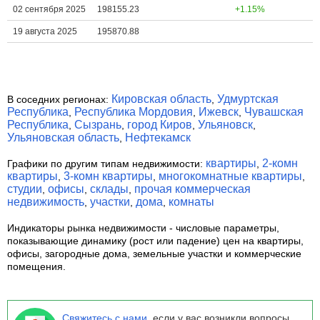
02 сентября 2025
198155.23
+1.15%
19 августа 2025
195870.88
Кировская область
Удмуртская
В соседних регионах:
,
Республика
Республика Мордовия
Ижевск
Чувашская
,
,
,
Республика
Сызрань
город Киров
Ульяновск
,
,
,
,
Ульяновская область
Нефтекамск
,
квартиры
2-комн
Графики по другим типам недвижимости:
,
квартиры
3-комн квартиры
многокомнатные квартиры
,
,
,
студии
офисы
склады
прочая коммерческая
,
,
,
недвижимость
участки
дома
комнаты
,
,
,
Индикаторы рынка недвижимости
- числовые параметры,
показывающие динамику (рост или падение) цен на квартиры,
офисы, загородные дома, земельные участки и коммерческие
помещения.
Свяжитесь с нами
, если у вас возникли вопросы