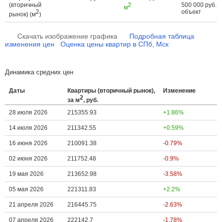
(вторичный
2
500 000 руб. з
м
2
объект
рынок) (м
)
Скачать изображение графика
Подробная таблица
изменения цен
Оценка цены квартир в СПб, Мск
Динамика средних цен
Даты
Квартиры (вторичный рынок),
Изменение
2
за м
, руб.
28 июля 2026
215355.93
+1.86%
14 июля 2026
211342.55
+0.59%
16 июня 2026
210091.38
-0.79%
02 июня 2026
211752.48
-0.9%
19 мая 2026
213652.98
-3.58%
05 мая 2026
221311.83
+2.2%
21 апреля 2026
216445.75
-2.63%
07 апреля 2026
222142.7
-1.78%