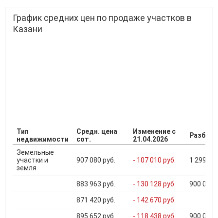
График средних цен по продаже участков в
Казани
Тип
Средн. цена
Изменение с
Разброс
недвижимости
сот.
21.04.2026
Земельные
участки и
907 080 руб.
- 107 010 руб.
1 299 000
земля
883 963 руб.
- 130 128 руб.
900 000 .
871 420 руб.
- 142 670 руб.
895 652 руб.
- 118 438 руб.
900 000 .