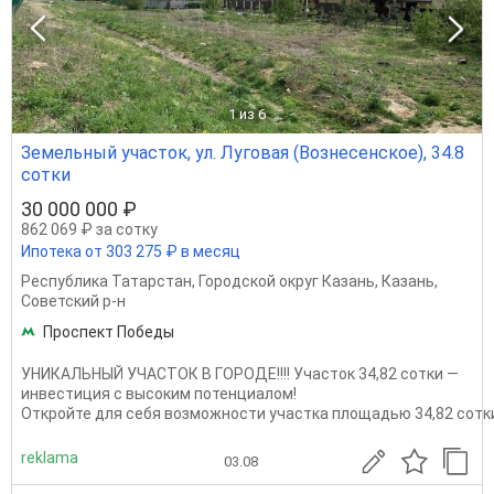
1
из 6
Земельный участок, ул. Луговая (Вознесенское), 34.8
сотки
30 000 000 ₽
862 069 ₽ за сотку
Ипотека от 303 275 ₽ в месяц
Республика Татарстан
,
Городской округ Казань
,
Казань
,
Советский р-н
Проспект Победы
УНИКАЛЬНЫЙ УЧАСТОК В ГОРОДЕ!!!! Участок 34,82 сотки —
инвестиция с высоким потенциалом!
Откройте для себя возможности участка площадью 34,82 сотки
reklama
03.08