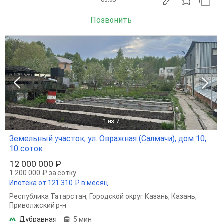
Позвонить
1
из 7
Земельный участок, ул. Овражная (Салмачи), дом 10,
10 соток
12 000 000 ₽
1 200 000 ₽ за сотку
Ипотека от 121 310 ₽ в месяц
Республика Татарстан
,
Городской округ Казань
,
Казань
,
Приволжский р-н
Дубравная
5 мин