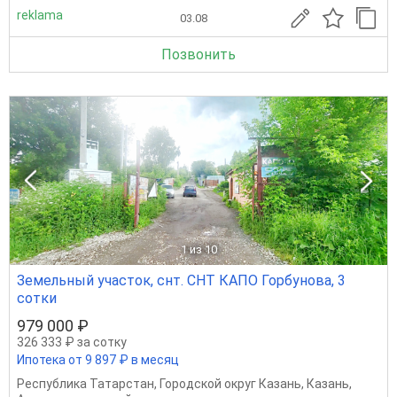
reklama
03.08
Позвонить
1
из 10
Земельный участок, снт. СНТ КАПО Горбунова, 3
сотки
979 000 ₽
326 333 ₽ за сотку
Ипотека от 9 897 ₽ в месяц
Республика Татарстан
,
Городской округ Казань
,
Казань
,