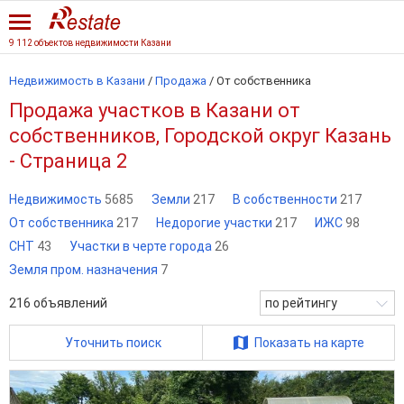
9 112 объектов недвижимости Казани
Недвижимость в Казани
/
Продажа
/
От собственника
Продажа участков в Казани от
собственников, Городской округ Казань
- Страница 2
Недвижимость
5685
Земли
217
В собственности
217
От собственника
217
Недорогие участки
217
ИЖС
98
СНТ
43
Участки в черте города
26
Земля пром. назначения
7
216
объявлений
по рейтингу
Уточнить поиск
Показать на карте