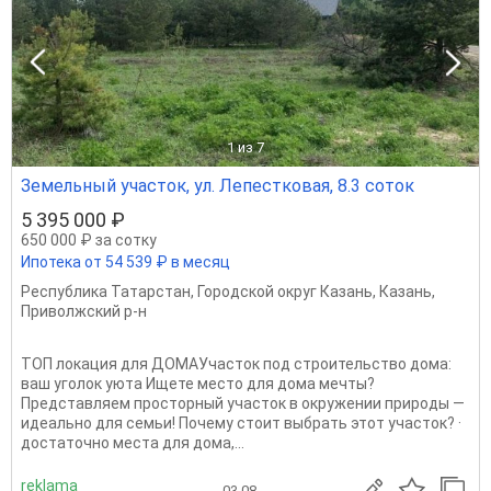
1
из 7
Земельный участок, ул. Лепестковая, 8.3 соток
5 395 000 ₽
650 000 ₽ за сотку
Ипотека от 54 539 ₽ в месяц
Республика Татарстан
,
Городской округ Казань
,
Казань
,
Приволжский р-н
ТОП локация для ДОМАУчасток под строительство дома:
ваш уголок уюта Ищете место для дома мечты?
Представляем просторный участок в окружении природы —
идеально для семьи! Почему стоит выбрать этот участок? ·
достаточно места для дома,...
reklama
03.08