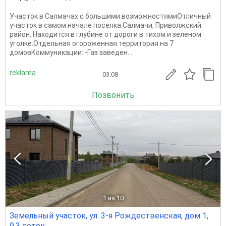
Участок в Салмачах с большими возможностямиОтличный
участок в самом начале поселка Салмачи, Приволжский
район. Находится в глубине от дороги в тихом и зеленом
уголке.Отдельная огороженная территория на 7
домовКоммуникации: -Газ заведен...
reklama
03.08
Позвонить
1
из 10
Земельный участок, ул. 3-я Рождественская, дом 1,
9.3 соток