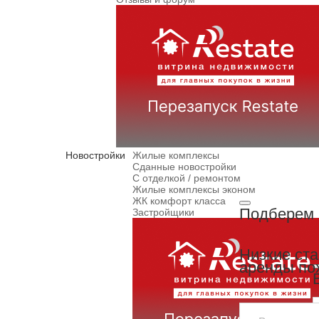
Новостройки
Жилые комплексы
Сданные новостройки
С отделкой / ремонтом
Жилые комплексы эконом
ЖК комфорт класса
Подберем 
Застройщики
Низкие ст
аренды по