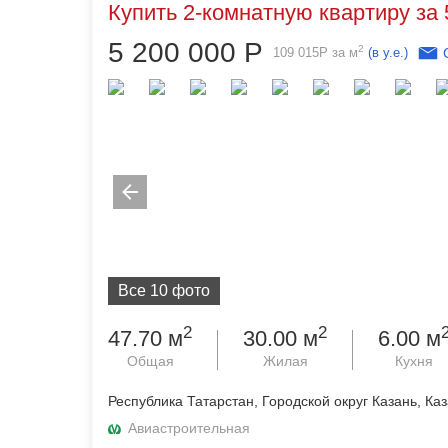
Купить 2-комнатную квартиру за 
5 200 000
Р
2
109 015
Р
за м
(в у.е.)
Все 10 фото
2
2
47.70 м
30.00 м
6.00 м
Общая
Жилая
Кухня
Республика Татарстан, Городской округ Казань, Каз
Авиастроительная