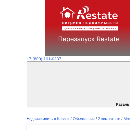
+7 (800) 101-0237
Казань
Недвижимость в Казани
/
Объявления
/
2 комнатные
/
Мос