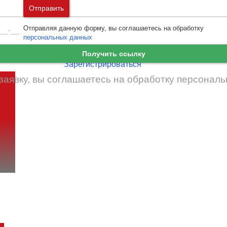
Москва
и
Московская область
Отправить
Ошибка авторизации
Санкт-Петербург
и
Ленинградская област
Отправляя данную форму, вы соглашаетесь на обработку
Забыли пароль
Войти
персональных данных
Ещё нет аккаунта?
Получить ссылку
Зарегистрироваться
заявку, вы соглашаетесь на обработку
персональ