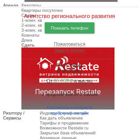
Аренда
Квартиры
Квартиры посуточно
Студии
Агентство регионального развития
1-комн. кв
2-комн. кв
Показать телефон
3-комн. кв
Комнаты
Дома
Пожаловаться
Сдать
Задать вопрос
Этот офис
в ипотеку
От
31 237 ₽
в месяц
3 предложения от 3 банков
Рассчитать и получить
Риэлтору /
Индексы и графики цен
одобрение онлайн
Сервисы
Как дать объявление
Тарифы и продвижение
Возможности Restate.ru
Закрытая база объявлений
Архивные данные