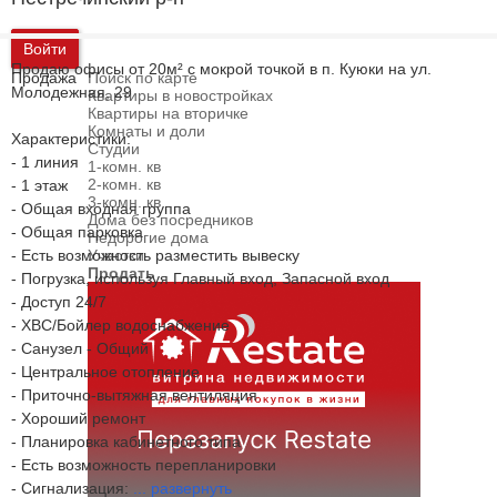
Войти
Продаю офисы от 20м² с мокрой точкой в п. Куюки на ул.
Продажа
Поиск по карте
Молодежная, 29
Квартиры в новостройках
Квартиры на вторичке
Комнаты и доли
Характеристики:
Студии
- 1 линия
1-комн. кв
2-комн. кв
- 1 этаж
3-комн. кв
- Общая входная группа
Дома без посредников
- Общая парковка
Недорогие дома
- Есть возможность разместить вывеску
Участки
Продать
- Погрузка, используя Главный вход, Запасной вход
- Доступ 24/7
- ХВС/Бойлер водоснабжение
- Санузел - Общий
- Центральное отопление
- Приточно-вытяжная вентиляция
- Хороший ремонт
- Планировка кабинетного типа
- Есть возможность перепланировки
- Сигнализация:
...
развернуть