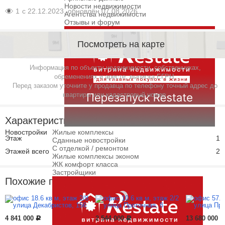
Новости недвижимости
1
с 22.12.2023, обновлён 07.08.2026
Агентства недвижимости
Отзывы и форум
Посмотреть на карте
Информация по объекту недвижимости, собственниках,
обременениях и аресте, выписка ЕГРН.
Перед заказом уточните у продавца по телефону точный адрес до
квартиры или кадастровый номер.
Характеристики
Новостройки
Жилые комплексы
Этаж
1
Сданные новостройки
С отделкой / ремонтом
Этажей всего
2
Жилые комплексы эконом
ЖК комфорт класса
Застройщики
Похожие предложения
4 841 000
2 544 000
13 680 000
Р
Р