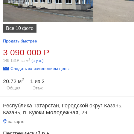
Все 10 фото
Продать быстрее
3 090 000
Р
2
149 131
Р
за м
(в у.е.)
Следить за изменением цены
2
20.72 м
1 из 2
Общая
Этаж
Республика Татарстан, Городской округ Казань,
Казань, п. Куюки Молодежная, 29
на карте
Пестречинский р-н