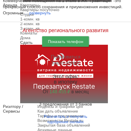
Коммерческие помещения на 1 этаже в ЖК "Гравитация"-это
Аренда
Квартиры
прекрасный способ сохранения и приумножения инвестиций.
Квартиры посуточно
Огромным
...
развернуть
Студии
1-комн. кв
2-комн. кв
3-комн. кв
Агентство регионального развития
Комнаты
Дома
Показать телефон
Сдать
Пожаловаться
Задать вопрос
Этот офис
в ипотеку
От
148 455 ₽
в месяц
3 предложения от 3 банков
Риэлтору /
Индексы и графики цен
Сервисы
Как дать объявление
Тарифы и продвижение
Рассчитать и получить
Возможности Restate.ru
одобрение онлайн
Закрытая база объявлений
Архивные данные