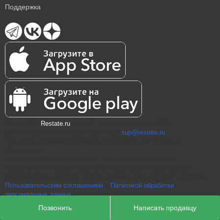
Поддержка
2004—2026
Restate.ru
® ООО "Интернет проекты" ОГРН
1147847086870 ИНН 7811574827, email
sup@restate.ru
При использовании материалов гиперссылка на Restate.ru
обязательна.
Витрина недвижимости Restate - одна из крупнейших баз
недвижимости России и агрегатор новостроек и предложений
застройщиков и агентств. Использование сайта означает согласие с
Пользовательским соглашением
и
Политикой обработки
персональных данных
Позвонить
Написать продавцу