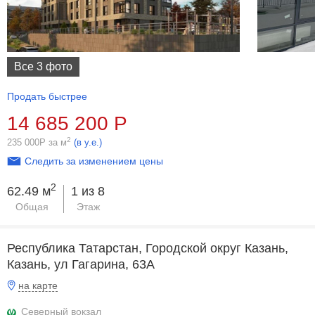
Все 3 фото
Продать быстрее
14 685 200
Р
2
235 000
Р
за м
(в у.е.)
Следить за изменением цены
2
62.49 м
1 из 8
Общая
Этаж
Республика Татарстан, Городской округ Казань,
Казань, ул Гагарина, 63А
на карте
Северный вокзал