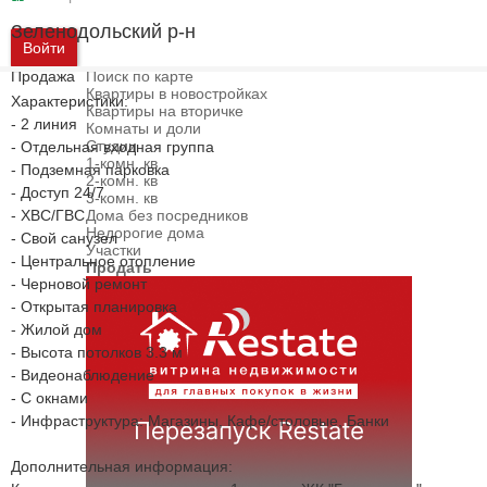
Зеленодольский р-н
Войти
Продажа
Поиск по карте
Квартиры в новостройках
Характеристики:
Квартиры на вторичке
- 2 линия
Комнаты и доли
Студии
- Отдельная входная группа
1-комн. кв
- Подземная парковка
2-комн. кв
- Доступ 24/7
3-комн. кв
- ХВС/ГВС
Дома без посредников
Недорогие дома
- Свой санузел
Участки
- Центральное отопление
Продать
- Черновой ремонт
- Открытая планировка
- Жилой дом
- Высота потолков 3.3 м
- Видеонаблюдение
- С окнами
- Инфраструктура: Магазины, Кафе/столовые, Банки
Дополнительная информация: