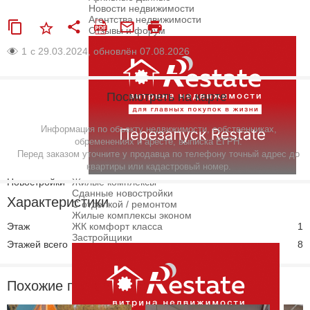
Новости недвижимости
Агентства недвижимости
Отзывы и форум
1
с 29.03.2024, обновлён 07.08.2026
Посмотреть на карте
Информация по объекту недвижимости, собственниках,
обременениях и аресте, выписка ЕГРН.
Перед заказом уточните у продавца по телефону точный адрес до
квартиры или кадастровый номер.
Новостройки
Жилые комплексы
Сданные новостройки
Характеристики
С отделкой / ремонтом
Жилые комплексы эконом
Этаж
ЖК комфорт класса
1
Застройщики
Этажей всего
8
Похожие предложения