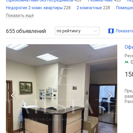
Однокомнатные без посредников
453
1 комнатные
453
Не
Недорогие 2-комн. квартиры
228
2 комнатные
228
Помещен
Показать ещё
655
объявлений
по рейтингу
Показать
Офи
Рес
С
15
Пре
раз
Рас