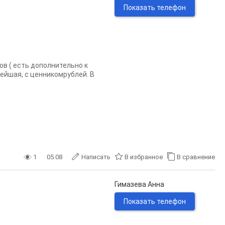
Показать телефон
ов ( есть дополнительно к
нейшая, с ценникомрублей. В
1
05.08
Написать
В избранное
В сравнение
Гимазева Анна
Показать телефон