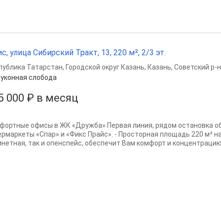
с, улица Сибирский Тракт, 13, 220 м², 2/3 эт.
публика Татарстан
,
Городской округ Казань
,
Казань
,
Советский р-н
уконная слобода
5 000 ₽ в месяц
фортные офисы в ЖК «Дружба» Первая линия, рядом остановка о
ермаркеты «Спар» и «Фикс Прайс». - Просторная площадь 220 м² на
инетная, так и опенспейс, обеспечит Вам комфорт и концентрацию. 