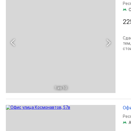
Рес
С
22
Сда
тем,
сто
1
из 10
Офи
Рес