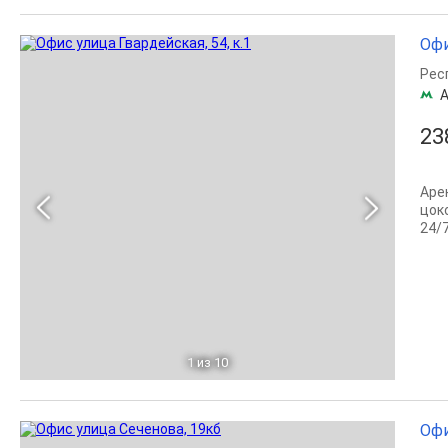
Офи
Рес
23
Аре
цок
24/
1
из 10
Офи