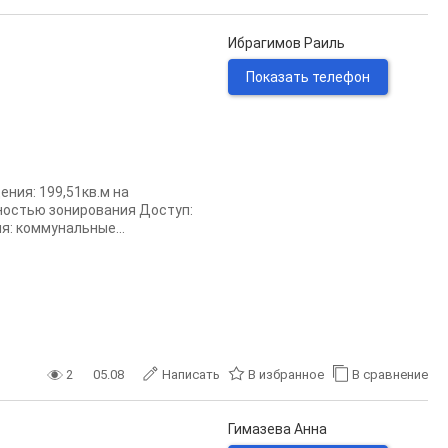
Ибрагимов Раиль
Показать телефон
ния: 199,51кв.м на
ностью зонирования Доступ:
я: коммунальные...
2
05.08
Написать
В избранное
В сравнение
Гимазева Анна