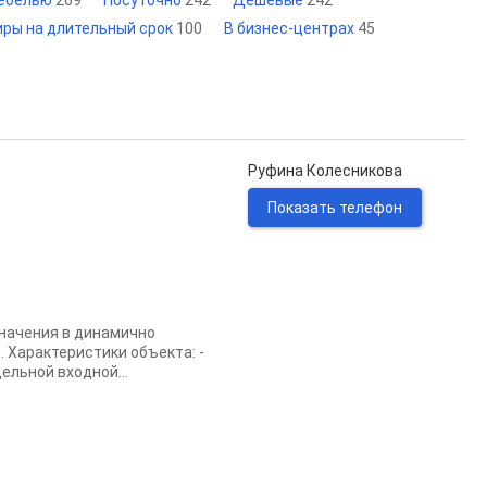
мебелью
269
Посуточно
242
Дешевые
242
иры на длительный срок
100
В бизнес-центрах
45
Руфина Колесникова
Показать телефон
начения в динамично
. Характеристики объекта: -
ельной входной...