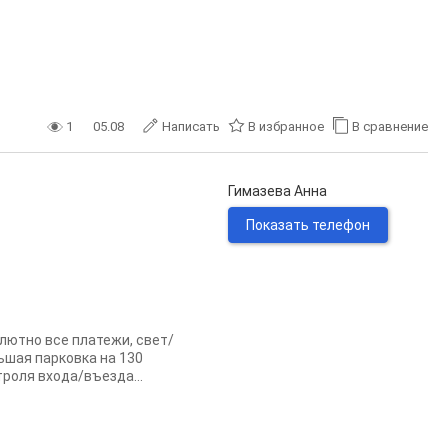
1
05.08
Написать
В избранное
В сравнение
Гимазева Анна
Показать телефон
лютно все платежи, свет/
ьшая парковка на 130
роля входа/въезда...