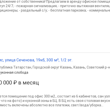
дложение от собственника! Предлагаем в аренду офисное помещение
туп 24/7; - пожарная сигнализация; - приточно-вытяжная вентиляц
иционеры; - раздельный с/у; - бесплатная парковка; - коммунальны
с, улица Сеченова, 19кб, 300 м², 1/2 эт.
публика Татарстан
,
Городской округ Казань
,
Казань
,
Советский р-н
уконная слобода
0 000 ₽ в месяц
ется помещение под офис 300 м2., состоит из 6 кабинетов, сан узл
 что на фото) и кухонной зоны в БЦ. В БЦ есть своя столовая вкус
имость включены абсолютно все платежи, свет/вода/уборка...