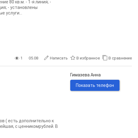
 80 кв.м. - 1-я линия; -
ия; - установлены
е услуги...
1
05.08
Написать
В избранное
В сравнение
Гимазева Анна
Показать телефон
ов ( есть дополнительно к
нейшая, с ценникомрублей. В