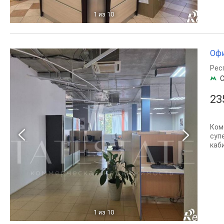
1
из 10
Офи
Рес
С
23
Ком
суп
каб
1
из 10