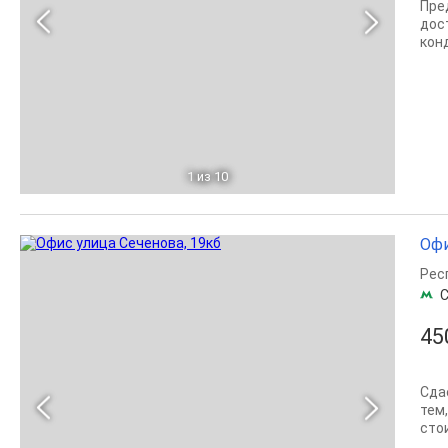
Пре
дос
конд
1
из 10
Офи
Рес
С
45
Сда
тем,
сто