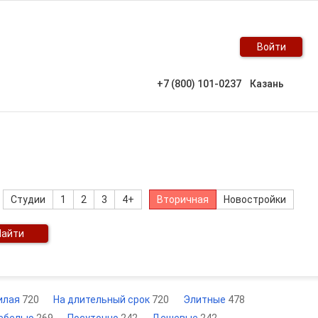
Войти
+7 (800) 101-0237
Казань
Студии
1
2
3
4+
Вторичная
Новостройки
Найти
илая
720
На длительный срок
720
Элитные
478