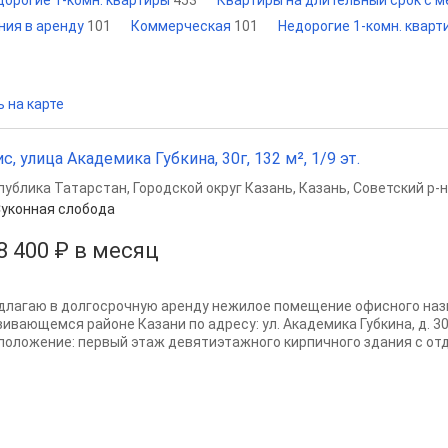
дорогие 1-комн. квартиры
453
Квартиры на длительный срок с 
ия в аренду
101
Коммерческая
101
Недорогие 1-комн. кварт
 на карте
с, улица Академика Губкина, 30г, 132 м², 1/9 эт.
публика Татарстан
,
Городской округ Казань
,
Казань
,
Советский р-н
уконная слобода
8 400 ₽ в месяц
длагаю в долгосрочную аренду нежилое помещение офисного наз
вивающемся районе Казани по адресу: ул. Академика Губкина, д. 30
положение: первый этаж девятиэтажного кирпичного здания с отд