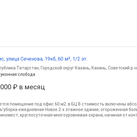
с, улица Сеченова, 19кб, 60 м², 1/2 эт.
публика Татарстан
,
Городской округ Казань
,
Казань
,
Советский р-н
уконная слобода
 000 ₽ в месяц
ется помещение под офис 60 м2. в БЦ В стоимость включены абсо
а/уборка ежедневная Новое 2-х этажное здание, огороженная бол
иномест, круглосуточная многоуровневая охрана, начиная от конт