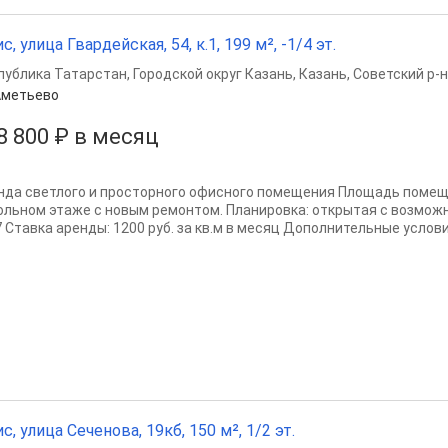
с, улица Гвардейская, 54, к.1, 199 м², -1/4 эт.
публика Татарстан
,
Городской округ Казань
,
Казань
,
Советский р-н
Аметьево
8 800 ₽ в месяц
нда светлого и просторного офисного помещения Площадь помеще
ольном этаже с новым ремонтом. Планировка: открытая с возмож
7 Ставка аренды: 1200 руб. за кв.м в месяц Дополнительные услови
с, улица Сеченова, 19кб, 150 м², 1/2 эт.