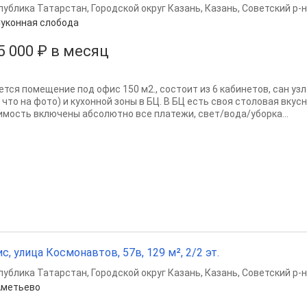
публика Татарстан
,
Городской округ Казань
,
Казань
,
Советский р-н
уконная слобода
5 000 ₽ в месяц
ется помещение под офис 150 м2., состоит из 6 кабинетов, сан узл
 что на фото) и кухонной зоны в БЦ. В БЦ есть своя столовая вкус
имость включены абсолютно все платежи, свет/вода/уборка...
с, улица Космонавтов, 57в, 129 м², 2/2 эт.
публика Татарстан
,
Городской округ Казань
,
Казань
,
Советский р-н
Аметьево