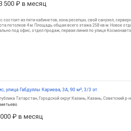
3 500 ₽ в месяц
с состоит из пяти кабинетов, зона ресепшн, свой санузел, серверн
ота потолков 4 м. Площадь общая всего этажа 258 кв.м. Новое от
ально под офис, отдел продаж, первая линия по улице Космонавтов,
с, улица Габдуллы Кариева, 3А, 90 м², 3/3 эт.
публика Татарстан
,
Городской округ Казань
,
Казань
,
Советский р-н
Аметьево
 000 ₽ в месяц