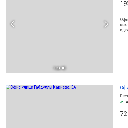
19
Офи
выс
иде
1
из 10
Офи
Рес
72