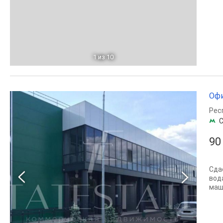
1
из 10
Офи
Рес
С
90
Сда
вод
маш