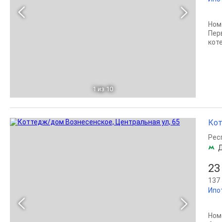
Ном
Перв
коте
1
из 10
Кот
Рес
23
137 
Ипо
Ном