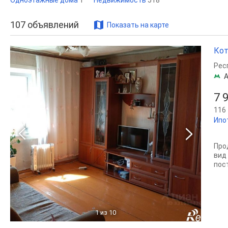
Одноэтажные дома
1
Недвижимость
518
107
объявлений
Показать на карте
Кот
Рес
7 
116 
Ипо
Про
вид
пос
1
из 10