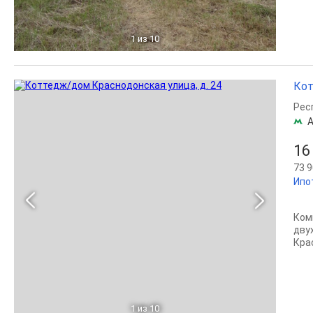
1
из 10
Кот
Рес
А
16
73 9
Ипо
Ком
дву
Кра
1
из 10