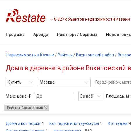
8 827 объектов недвижимости Казани
Продажа
Аренда
Риэлтору / Сервисы
Новостройк
Недвижимость в Казани
/
Районы
/
Вахитовский район
/
Загор
Дома в деревне в районе Вахитовский в
Купить
Москва
Макс цена, ₽
За всё
Площадь,
м²
Районы: Вахитовский
Дома и коттеджи
4
Коттеджи или таунхаусы
1
Коттеджи
4