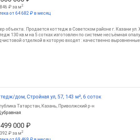
2
846 ₽ за м
тека от 64 682 ₽ в месяц
ер объекта:. Продается коттедж в Советском районе г. Казани ул. 
тедж 130 кв.м на 5 сотках изготовлен по системе несъёмная опал
дчистовой отделкой в которую входят : качественно выровненные.
тедж/дом, Стройная ул, 57, 143 м², 6 соток
публика Татарстан
,
Казань
,
Приволжский р-н
Дубравная
 499 000 ₽
2
392 ₽ за м
тека от 69 469 ₽ в месяц