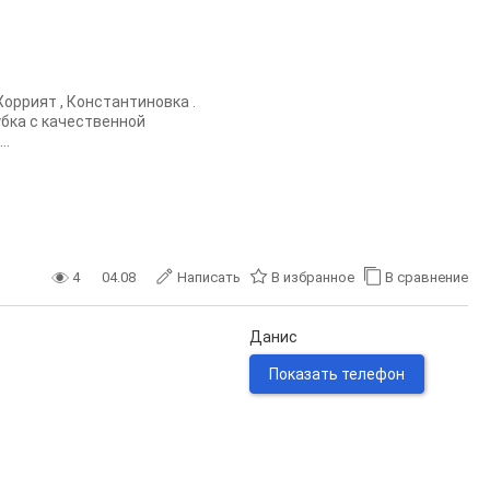
Хоррият , Константиновка .
убка с качественной
..
4
04.08
Написать
В избранное
В сравнение
Данис
Показать телефон