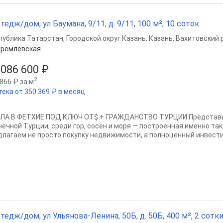
тедж/дом, ул Баумана, 9/11, д. 9/11, 100 м², 10 соток
публика Татарстан
,
Городской округ Казань
,
Казань
,
Вахитовский 
Кремлёвская
 086 600 ₽
2
866 ₽ за м
тека от 350 369 ₽ в месяц
ЛА В ФЕТХИЕ ПОД КЛЮЧ ОТ$ + ГРАЖДАНСТВО ТУРЦИИ Представьт
нечной Турции, среди гор, сосен и моря — построенная именно так,
длагаем не просто покупку недвижимости, а полноценный инвести
тедж/дом, ул Ульянова-Ленина, 50Б, д. 50Б, 400 м², 2 сотк