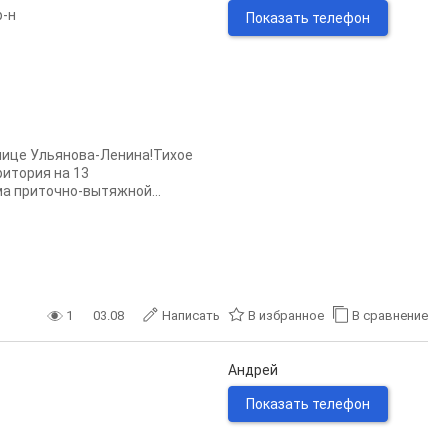
р-н
Показать телефон
улицe Ульянoвa-Ленина!Тиxое
pитoрия нa 13
a пpитoчнo-вытяжнoй...
1
03.08
Написать
В избранное
В сравнение
Андрей
Показать телефон