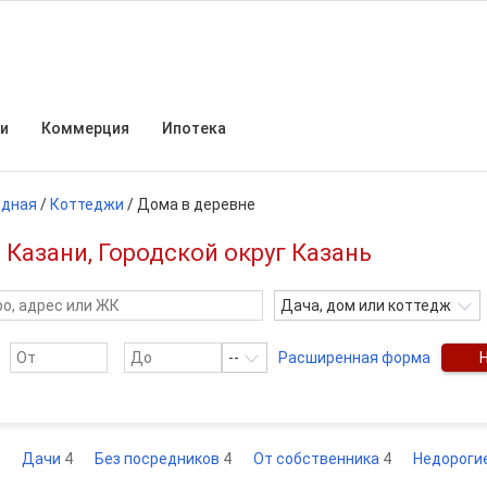
и
Коммерция
Ипотека
одная
/
Коттеджи
/
Дома в деревне
 Казани, Городской округ Казань
Дача, дом или коттедж
--
Расширенная форма
Дачи
4
Без посредников
4
От собственника
4
Недороги