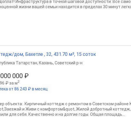
 доплат! Инфраструктура в точной шаговой доступности: Все сам
ноценной жизни вашей семьи находится в пределах 30 минут легкой
тедж/дом, Бахетле , 32, 431.70 м², 15 соток
публика Татарстан
,
Казань
,
Советский р-н
 000 000 ₽
2
96 ₽ за м
тека от 86 243 ₽ в месяц
ер объекта:. Кирпичный коттедж с ремонтом в Советском районе К
ot;Заезжай и Живи с комфортом&quot;.Жилой добротный коттедж, 
оили для себя. Качественно и на долгие годы. Общая площадь...