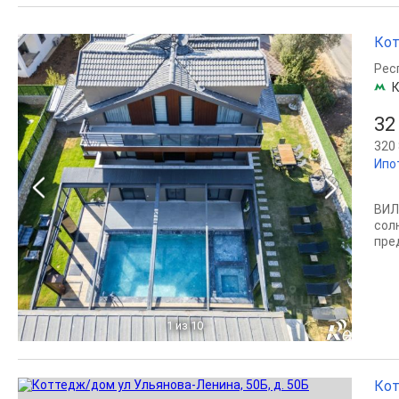
Кот
Рес
32
320 
Ипо
ВИЛ
сол
пре
1
из 10
Кот