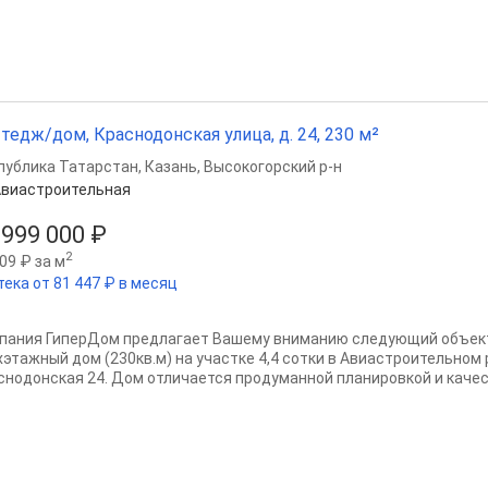
тедж/дом, Краснодонская улица, д. 24, 230 м²
публика Татарстан
,
Казань
,
Высокогорский р-н
виастроительная
 999 000 ₽
2
09 ₽ за м
тека от 81 447 ₽ в месяц
пания ГиперДом предлагает Вашему вниманию следующий объек
хэтажный дом (230кв.м) на участке 4,4 сотки в Авиастроительном 
снодонская 24. Дом отличается продуманной планировкой и качес