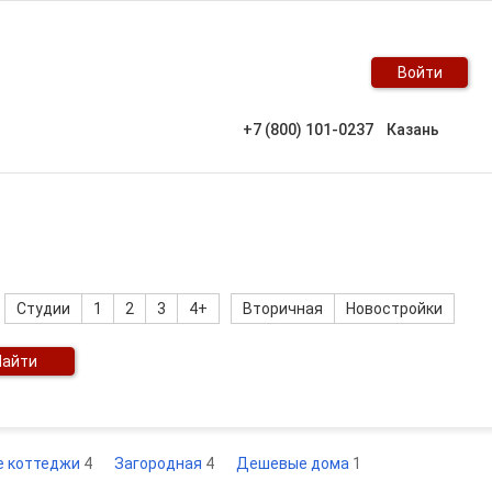
Войти
+7 (800) 101-0237
Казань
Студии
1
2
3
4+
Вторичная
Новостройки
Найти
е коттеджи
4
Загородная
4
Дешевые дома
1