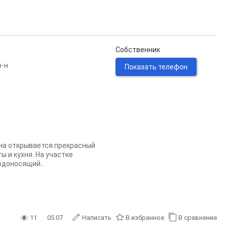
Собственник
р-н
Показать телефон
кна открывается прекрасный
ы и кухня. На участке
одоносящий...
11
05.07
Написать
В избранное
В сравнение