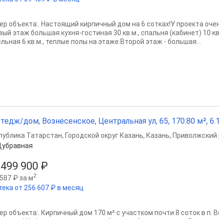
ер объекта:. Настоящий кирпичный дом на 6 сотках!У проекта оче
ый этаж большая кухня-гостиная 30 кв.м., спальня (кабинет) 10 кв.
льная 6 кв.м., теплые полы на этаже.Второй этаж - большая...
тедж/дом, Вознесенское, Центральная ул, 65, 170.80 м², 6.
публика Татарстан
,
Городской округ Казань
,
Казань
,
Приволжский 
Дубравная
 499 900 ₽
2
587 ₽ за м
тека от 256 607 ₽ в месяц
ер объекта:. Кирпичный дом 170 м² с участком почти 8 соток в п. 