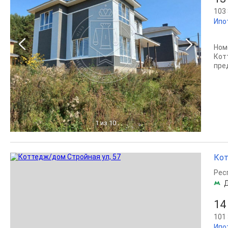
103 
Ипо
Ном
Кот
пре
1
из 10
Кот
Рес
14
101 
Ипо