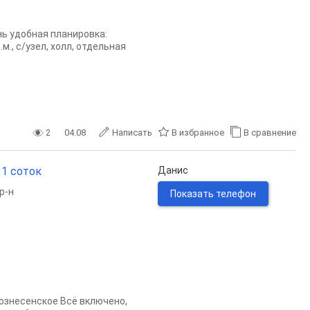
нь удобная планировка:
м., с/узел, холл, отдельная
2
04.08
Написать
В избранное
В сравнение
11 соток
Данис
р-н
Показать телефон
Вознесенское Всё включено,