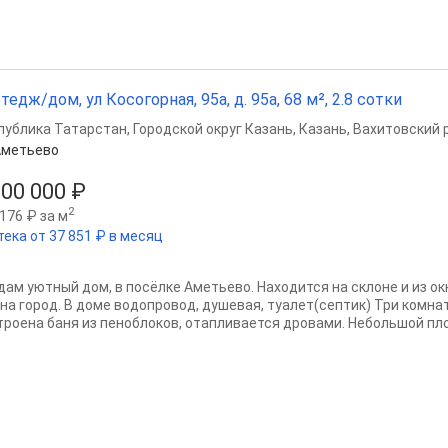
тедж/дом, ул Косогорная, 95а, д. 95а, 68 м², 2.8 сотки
публика Татарстан
,
Городской округ Казань
,
Казань
,
Вахитовский 
Аметьево
900 000 ₽
2
176 ₽ за м
тека от 37 851 ₽ в месяц
дам уютный дом, в посёлке Аметьево. Находится на склоне и из о
 на город. В доме водопровод, душевая, туалет(септик) Три комнат
троена баня из пеноблоков, отапливается дровами. Небольшой пл