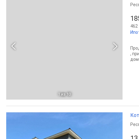
Рес
18
462 
Ипо
Пpо
, п
дом
1
из 10
Кот
Рес
13