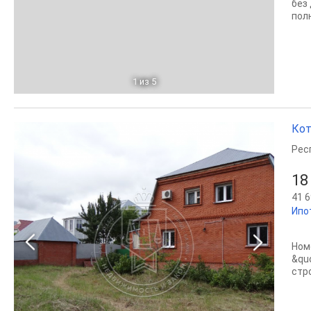
без
пол
1
из 5
Кот
Рес
18
41 6
Ипо
Ном
&qu
стр