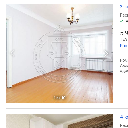
2-к
Рес
А
5 
143 
Ипо
Номе
Ави
адре
1
из 10
4-к
Рес