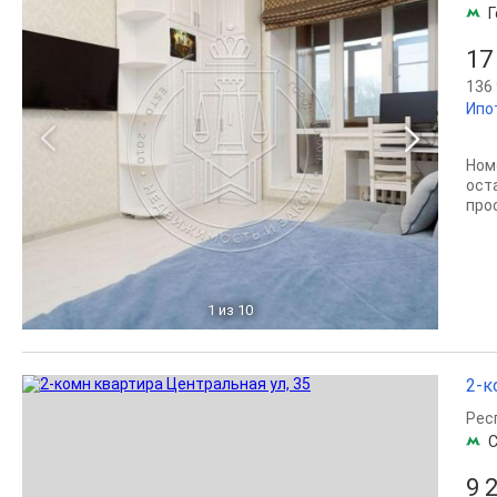
Г
17
136 
Ипо
Ном
ост
про
1
из 10
2-к
Рес
С
9 