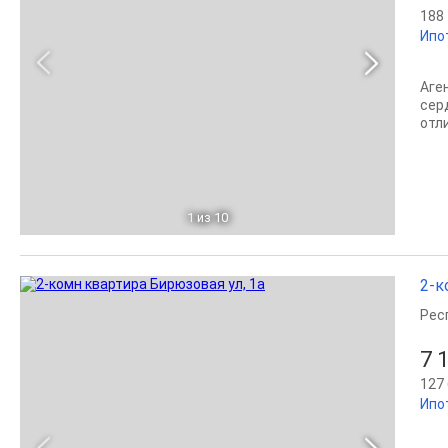
188 
Ипо
Аге
сер
отл
1
из 10
2-к
Рес
7 
127 
Ипо