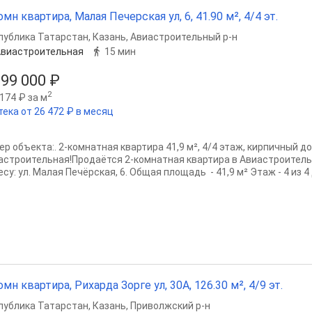
омн квартира, Малая Печерская ул, 6, 41.90 м², 4/4 эт.
публика Татарстан
,
Казань
,
Авиастроительный р-н
виастроительная
15 мин
999 000 ₽
2
174 ₽ за м
тека от 26 472 ₽ в месяц
р объекта:. 2-комнатная квартира 41,9 м², 4/4 этаж, кирпичный до
астроительная!Продаётся 2-комнатная квартира в Авиастроитель
су: ул. Малая Печёрская, 6. Общая площадь - 41,9 м² Этаж - 4 из 4
омн квартира, Рихарда Зорге ул, 30А, 126.30 м², 4/9 эт.
публика Татарстан
,
Казань
,
Приволжский р-н