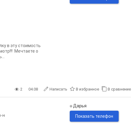
лку в эту стоимость
мотр!!! Мечтаете о
...
2
04.08
Написать
В избранное
В сравнение
⍟ Дарья
р-н
Показать телефон