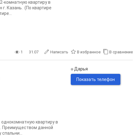
2-комнатную квартиру в
 г. Казань. (По квартире
ире...
1
31.07
Написать
В избранное
В сравнение
⍟ Дарья
н
Показать телефон
однокомнатную квартиру в
но. Преимуществом данной
спальни...