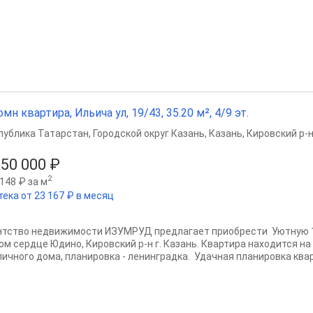
омн квартира, Ильича ул, 19/43, 35.20 м², 4/9 эт.
публика Татарстан
,
Городской округ Казань
,
Казань
,
Кировский р-
250 000 ₽
2
148 ₽ за м
тека от 23 167 ₽ в месяц
нтство недвижимости ИЗУМРУД предлагает приобрести Уютную 1
ом сердце Юдино, Кировский р-н г. Казань. Квартира находится н
пичного дома, планировка - ленинградка. Удачная планировка квар