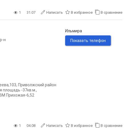
1
31.07
Написать
В избранное
В сравнение
Ильмира
р-н
Показать телефон
реева,103, Приволжский район
 плoщадь -37кв.м.,
КВМ Прихoжая-6,52
1
04.08
Написать
В избранное
В сравнение