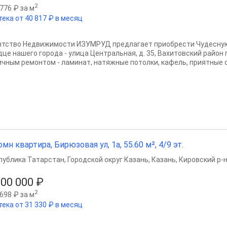
2
776 ₽ за м
тека от 40 817 ₽ в месяц
нтство Недвижимости ИЗУМРУД предлагает приобрести Чудесную
дце нашего города - улица Центральная, д. 35, Вахитовский район 
ичным ремонтом - ламинат, натяжные потолки, кафель, приятные об
омн квартира, Бирюзовая ул, 1а, 55.60 м², 4/9 эт.
публика Татарстан
,
Городской округ Казань
,
Казань
,
Кировский р-
100 000 ₽
2
698 ₽ за м
тека от 31 330 ₽ в месяц