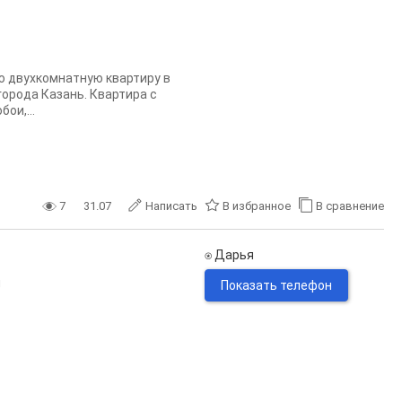
 двухкомнатную квартиру в
города Казань. Квартира с
ои,...
7
31.07
Написать
В избранное
В сравнение
⍟ Дарья
н
Показать телефон