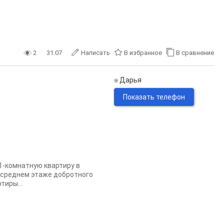
2
31.07
Написать
В избранное
В сравнение
⍟ Дарья
н
Показать телефон
-комнатную квартиру в
а среднем этаже добротного
тиры...