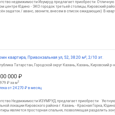
нтство недвижимости Изумруд предлагает приобрести Отличную 
ом центре Юдино - ЭКО городок третьей столицы, Кировский район
сён задаток / аванс, звоните, внесем в список ожидающих) В кварт
омн квартира, Привокзальная ул, 52, 38.20 м², 2/10 эт.
публика Татарстан
,
Городской округ Казань
,
Казань
,
Кировский р-
500 000 ₽
2
979 ₽ за м
тека от 24 270 ₽ в месяц
нтство Недвижимости ИЗУМРУД предлагает приобрести Уютную 
льной локации Кировского района г. Казань - Красная Горка, Юди
ртиры является просторная спальня, позволяющая разделить зону 