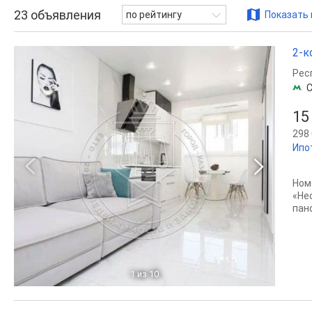
23
объявления
по рейтингу
Показать 
2-к
Рес
С
15
298 
Ипо
Ном
«Не
пан
1
из 10