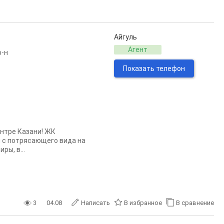
Айгуль
Агент
р-н
Показать телефон
ентре Казани! ЖК
я с потрясающего вида на
ы, в...
3
04.08
Написать
В избранное
В сравнение