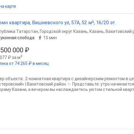
на карте
омн квартира, Вишневского ул, 57А, 52 м², 16/20 эт.
публика Татарстан
,
Городской округ Казань
,
Казань
,
Вахитовский 
уконная слобода
15 мин
 500 000 ₽
2
077 ₽ за м
тека от 74 265 ₽ в месяц
ер объекта:. 2-комнатная квартира с дизайнерским ремонтом в ц
стеровский» | Вахитовский район. ✨ Представьте: утро начинаетс
ораму Казани, а вечером вы наслаждаетесь уютом стильной квартир