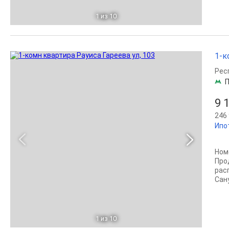
1
из 10
1-к
Рес
П
9 
246 
Ипо
Ном
Пpо
paс
Сану
1
из 10