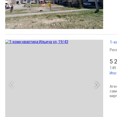
1
из 10
1-к
Рес
5 
149 
Ипо
Аге
сам
кир