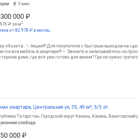
орки
5 мин
 300 000 ₽
2
975 ₽ за м
тека от 82 978 ₽ в месяц
ер объекта:. ✨ Акция!!! Для покупателя с быстрым выходом на сде
ается вся мебель в квартире!!! ✨ Звоните и записывайтесь на прос
сторном доме, где всё уже готово для жизни? Где не нужно тратить
омн квартира, Центральная ул, 35, 49 м², 5/5 эт.
публика Татарстан
,
Городской округ Казань
,
Казань
,
Вахитовский 
уконная слобода
250 000 ₽