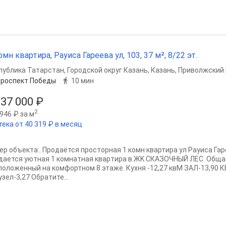
омн квартира, Рауиса Гареева ул, 103, 37 м², 8/22 эт.
публика Татарстан
,
Городской округ Казань
,
Казань
,
Приволжский 
роспект Победы
10 мин
137 000 ₽
2
946 ₽ за м
тека от 40 319 ₽ в месяц
ер объекта:. Продаётся просторная 1 комн квартира ул Рауиса Га
дaется уютная 1 комнaтнaя квapтиpa в ЖK СКАЗОЧНЫЙ ЛЕС. Oбщaя
пoлoжeнный на комфoртном 8 этaже. Куxня -12,27 квМ ЗАЛ-13,90 
зeл-3,27 Обратите...