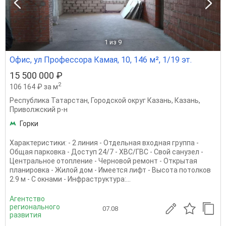
1
из 9
Офис, ул Профессора Камая, 10, 146 м², 1/19 эт.
15 500 000 ₽
2
106 164 ₽ за м
Республика Татарстан
,
Городской округ Казань
,
Казань
,
Приволжский р-н
Горки
Характеристики: - 2 линия - Отдельная входная группа -
Общая парковка - Доступ 24/7 - ХВС/ГВС - Свой санузел -
Центральное отопление - Черновой ремонт - Открытая
планировка - Жилой дом - Имеется лифт - Высота потолков
2.9 м - С окнами - Инфраструктура:...
Агентство
регионального
07.08
развития