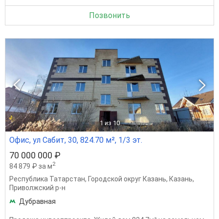
Позвонить
1
из 10
Офис, ул Сабит, 30, 824.70 м², 1/3 эт.
70 000 000 ₽
2
84 879 ₽ за м
Республика Татарстан
,
Городской округ Казань
,
Казань
,
Приволжский р-н
Дубравная