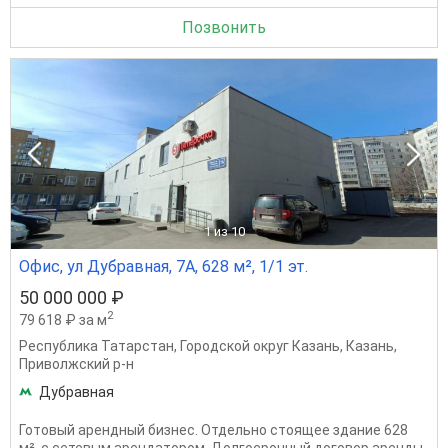
Позвонить
1
из 10
Офис, ул Дубравная, 7А, 628 м², 1/1 эт.
50 000 000 ₽
2
79 618 ₽ за м
Республика Татарстан
,
Городской округ Казань
,
Казань
,
Приволжский р-н
Дубравная
Готовый арендный бизнес. Отдельно стоящее здание 628