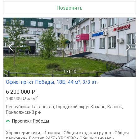
Позвонить
1
из 10
Офис, пр-кт Победы, 18Б, 44 м², 3/3 эт.
6 200 000 ₽
2
140 909 ₽ за м
Республика Татарстан
,
Городской округ Казань
,
Казань
,
Приволжский р-н
Проспект Победы
Характеристики: - 1 линия - Общая входная группа - Общая
парковка - Доступ 24/7 - ХВС/ГВС - Общий санузел -