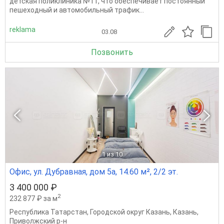
детская поликлиника №11, что обеспечивает постоянный
пешеходный и автомобильный трафик...
reklama
03.08
Позвонить
1
из 10
Офис, ул. Дубравная, дом 5а, 14.60 м², 2/2 эт.
3 400 000 ₽
2
232 877 ₽ за м
Республика Татарстан
,
Городской округ Казань
,
Казань
,
Приволжский р-н