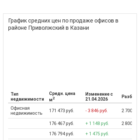
График средних цен по продаже офисов в
районе Приволжский в Казани
Средн. цена
Тип
Изменение с
Разброс
2
недвижимости
21.04.2026
м
Офисная
171 473 руб.
- 3 846 руб.
2 700 000
недвижимость
176 467 руб.
+ 1 148 руб.
2 800 000
176 794 руб.
+ 1 475 руб.