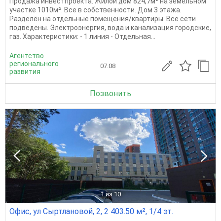
Продажа инвестпроекта. Жилой дом 824,7м² на земельном
участке 1010м². Все в собственности. Дом 3 этажа.
Разделён на отдельные помещения/квартиры. Все сети
подведены. Электроэнергия, вода и канализация городские,
газ. Характеристики: - 1 линия - Отдельная...
Агентство
регионального
07.08
развития
Позвонить
1
из 10
Офис, ул Сыртлановой, 2, 2 403.50 м², 1/4 эт.