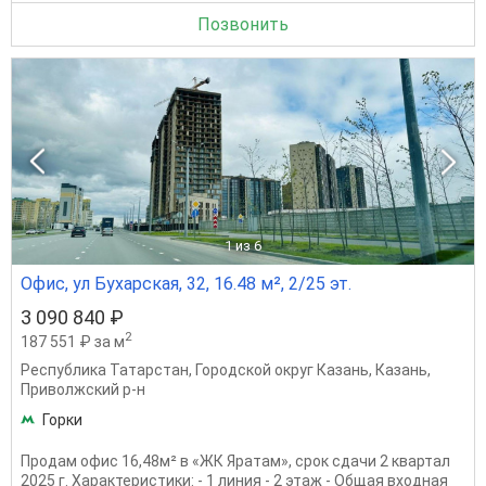
Позвонить
1
из 6
Офис, ул Бухарская, 32, 16.48 м², 2/25 эт.
3 090 840 ₽
2
187 551 ₽ за м
Республика Татарстан
,
Городской округ Казань
,
Казань
,
Приволжский р-н
Горки
Продам офис 16,48м² в «ЖК Яратам», срок сдачи 2 квартал
2025 г. Характеристики: - 1 линия - 2 этаж - Общая входная