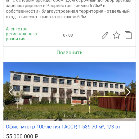
м² с сетевым арендатором. Долгосрочный договор аренды
зарегистрирован в Росреестре. - земля 670м² в
собственности - благоустроенная территория - отдельный
вход - вывеска - высота потолков 6.3м -...
Агентство
регионального
07.08
развития
Позвонить
1
из 10
Офис, мгстр 100-летия ТАССР, 1 539.70 м², 1/3 эт.
55 000 000 ₽