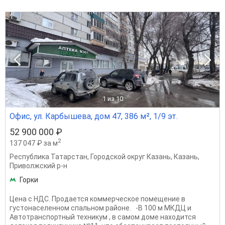
1
из 10
Офис, ул. Карбышева, дом 47, 386 м², 1/9 эт.
52 900 000 ₽
2
137 047 ₽ за м
Республика Татарстан
,
Городской округ Казань
,
Казань
,
Приволжский р-н
Горки
Цена с НДС. Продается коммерческое помещение в
густонаселенном спальном районе. -В 100 м МКДЦ и
Автотранспортный техникум , в самом доме находится