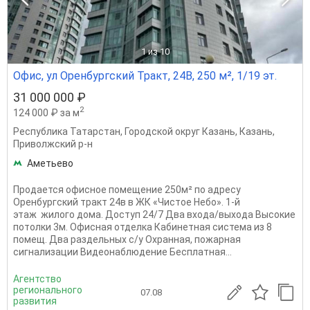
1
из 10
Офис, ул Оренбургский Тракт, 24В, 250 м², 1/19 эт.
31 000 000 ₽
2
124 000 ₽ за м
Республика Татарстан
,
Городской округ Казань
,
Казань
,
Приволжский р-н
Аметьево
Продается офисное помещение 250м² по адресу
Оренбургский тракт 24в в ЖК «Чистое Небо». 1-й
этаж жилого дома. Доступ 24/7 Два входа/выхода Высокие
потолки 3м. Офисная отделка Кабинетная система из 8
помещ. Два раздельных с/у Охранная, пожарная
сигнализации Видеонаблюдение Бесплатная...
Агентство
регионального
07.08
развития