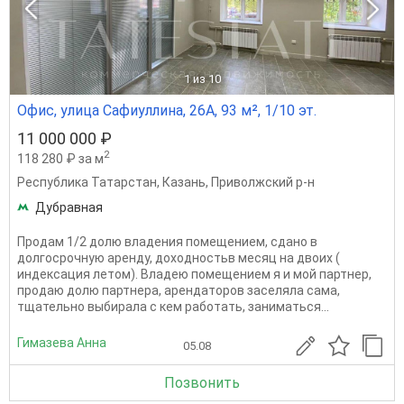
1
из 10
Офис, улица Сафиуллина, 26А, 93 м², 1/10 эт.
11 000 000 ₽
2
118 280 ₽ за м
Республика Татарстан
,
Казань
,
Приволжский р-н
Дубравная
Продам 1/2 долю владения помещением, сдано в
долгосрочную аренду, доходностьв месяц на двоих (
индексация летом). Владею помещением я и мой партнер,
продаю долю партнера, арендаторов заселяла сама,
тщательно выбирала с кем работать, заниматься...
Гимазева Анна
05.08
Позвонить