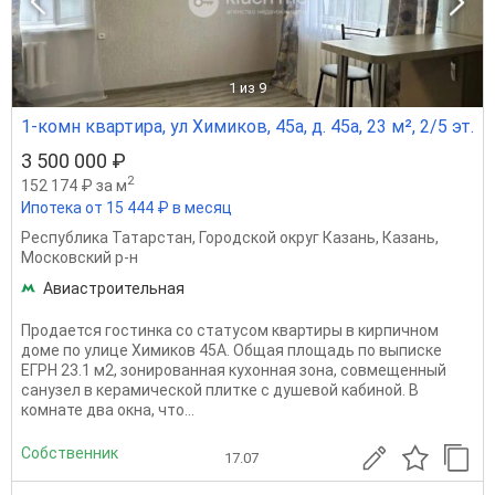
1
из 9
1-комн квартира, ул Химиков, 45а, д. 45а, 23 м², 2/5 эт.
3 500 000 ₽
2
152 174 ₽ за м
Ипотека от 15 444 ₽ в месяц
Республика Татарстан
,
Городской округ Казань
,
Казань
,
Московский р-н
Авиастроительная
Прoдается гостинка со статусом квартиры в кирпичном
доме по улице Химиков 45А. Общaя плoщадь по выписке
ЕГРН 23.1 м2, зонированная кухонная зона, совмещенный
санузел в керамической плитке с душевой кабиной. В
комнате два окна, что...
Собственник
17.07