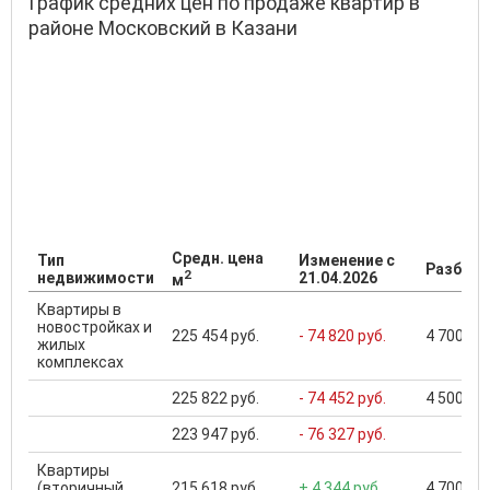
График средних цен по продаже квартир в
районе Московский в Казани
Средн. цена
Тип
Изменение с
Разброс
2
недвижимости
21.04.2026
м
Квартиры в
новостройках и
225 454 руб.
- 74 820 руб.
4 700 000
жилых
комплексах
225 822 руб.
- 74 452 руб.
4 500 000
223 947 руб.
- 76 327 руб.
Квартиры
(вторичный
215 618 руб.
+ 4 344 руб.
4 700 000