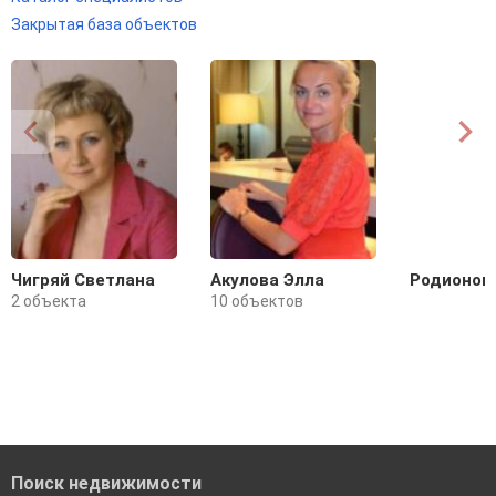
Закрытая база объектов
Чигряй Светлана
Акулова Элла
Родионова
2 объекта
10 объектов
Поиск недвижимости