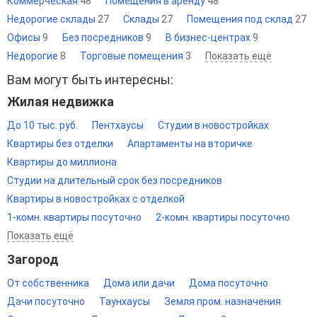
Коммерческая
48
Помещения в аренду
48
Недорогие склады
27
Склады
27
Помещения под склад
27
Офисы
9
Без посредников
9
В бизнес-центрах
9
Недорогие
8
Торговые помещения
3
Показать ещё
Вам могут быть интересны:
Жилая недвижка
До 10 тыс. руб.
Пентхаусы
Студии в новостройках
Квартиры без отделки
Апартаменты на вторичке
Квартиры до миллиона
Студии на длительный срок без посредников
Квартиры в новостройках с отделкой
1-комн. квартиры посуточно
2-комн. квартиры посуточно
Показать ещё
Загород
От собственника
Дома или дачи
Дома посуточно
Дачи посуточно
Таунхаусы
Земля пром. назначения