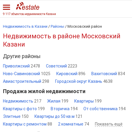
9 117 объектов недвижимости Казани
Недвижимость в Казани
/
Районы
/ Московский район
Недвижимость в районе Московский
Казани
Другие районы
Приволжский
2478
Советский
2223
Ново-Савиновский
1025
Кировский
896
Вахитовский
834
Авиастроительный
298
Городской округ Казань
4638
Продажа жилой недвижимости
Недвижимость
217
Жилая
199
Квартиры
199
Квартиры с фото
199
Вторичка
194
От собственника
194
Элитные
150
Квартиры до 50 кв.м
121
Квартиры с ремонтом
88
2 комнатные
74
Показать ещё