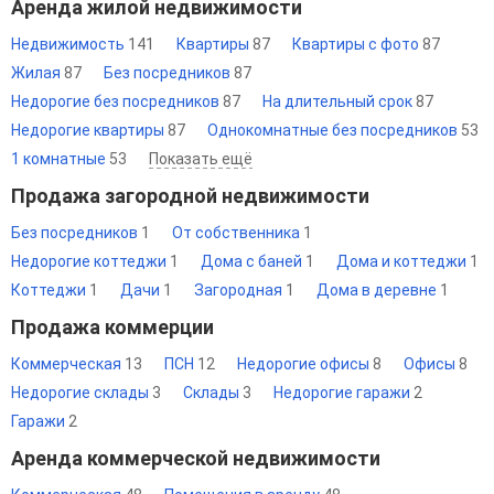
Аренда жилой недвижимости
Недвижимость
141
Квартиры
87
Квартиры с фото
87
Жилая
87
Без посредников
87
Недорогие без посредников
87
На длительный срок
87
Недорогие квартиры
87
Однокомнатные без посредников
53
1 комнатные
53
Показать ещё
Продажа загородной недвижимости
Без посредников
1
От собственника
1
Недорогие коттеджи
1
Дома с баней
1
Дома и коттеджи
1
Коттеджи
1
Дачи
1
Загородная
1
Дома в деревне
1
Продажа коммерции
Коммерческая
13
ПСН
12
Недорогие офисы
8
Офисы
8
Недорогие склады
3
Склады
3
Недорогие гаражи
2
Гаражи
2
Аренда коммерческой недвижимости